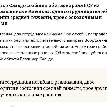
тор Сальдо сообщил об атаке дрона ВСУ на
льщиков в Алешках: одна сотрудница погибл
янии средней тяжести, трое с осколочными
ями
Алешки два сотрудника коммунальной службы, пострада
е атаки беспилотного летательного аппарата Вооруженн
находятся в состоянии средней тяжести. Еще у троих раб
рованы осколочные ранения. Об этом сообщил губернат
й области Владимир Сальдо.
а сотрудница погибла в реанимации, двое
одятся в состоянии средней тяжести, трое друг
лучили осколочные ранения