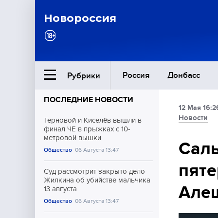
Новороссия
Россия
Донбасс
Рубрики
ПОСЛЕДНИЕ НОВОСТИ
12 Мая 16:2
Ближний Восток
Новости
Терновой и Киселёв вышли в
финал ЧЕ в прыжках с 10-
метровой вышки
Общество
Саль
Общество
06 Августа 13:47
пяте
Культура
Суд рассмотрит закрыто дело
Жилкина об убийстве мальчика
Але
13 августа
Общество
06 Августа 13:47