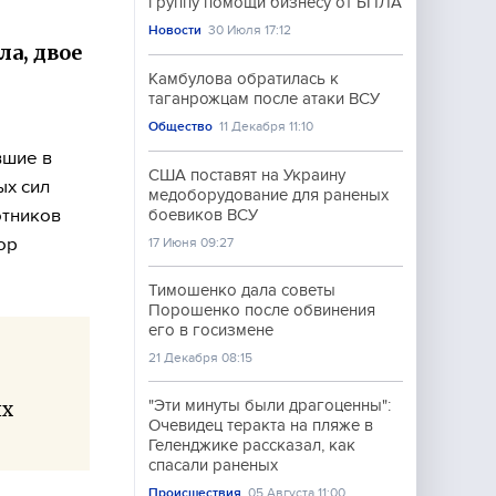
группу помощи бизнесу от БПЛА
Новости
30 Июля 17:12
а, двое
Камбулова обратилась к
таганрожцам после атаки ВСУ
Общество
11 Декабря 11:10
вшие в
США поставят на Украину
ых сил
медоборудование для раненых
отников
боевиков ВСУ
ор
17 Июня 09:27
Тимошенко дала советы
Порошенко после обвинения
его в госизмене
21 Декабря 08:15
"Эти минуты были драгоценны":
их
Очевидец теракта на пляже в
Геленджике рассказал, как
спасали раненых
Происшествия
05 Августа 11:00