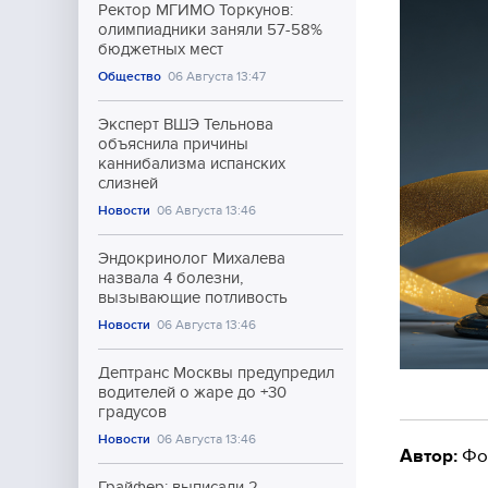
Ректор МГИМО Торкунов:
олимпиадники заняли 57-58%
бюджетных мест
Общество
06 Августа 13:47
Эксперт ВШЭ Тельнова
объяснила причины
каннибализма испанских
слизней
Новости
06 Августа 13:46
Эндокринолог Михалева
назвала 4 болезни,
вызывающие потливость
Новости
06 Августа 13:46
Дептранс Москвы предупредил
водителей о жаре до +30
градусов
Новости
06 Августа 13:46
Автор:
Фо
Грайфер: выписали 2