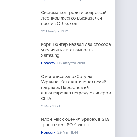
Система контроля и репрессий:
Леонков жёстко высказался
против QR-кодов
29 Ноября 16:21
Кори Гюнтер назвал два способа
увеличить автономность
Samsung
Новости
05 Августа 20:06
Отчитаться за работу на
Украине. Константинопольский
патриарх Варфоломей
аннонсировал встречу с лидером
США
11 Мая 18:21
Илон Маск оценил SpaceX в $1,8
трлн перед IPO 4 июня
Новости
29 Мая 11:44