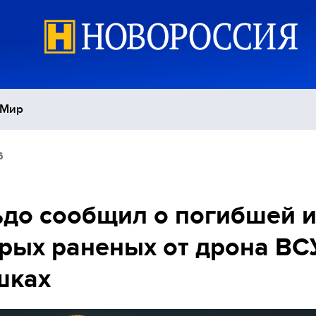
Мир
6
Политика
С
Экономика
П
до сообщил о погибшей 
рых раненых от дрона ВС
Спорт
шках