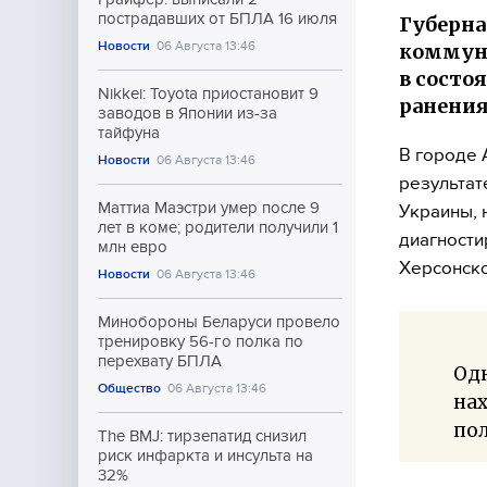
пострадавших от БПЛА 16 июля
Губерна
Новости
06 Августа 13:46
коммуна
в состо
Nikkei: Toyota приостановит 9
ранени
заводов в Японии из-за
тайфуна
В городе 
Новости
06 Августа 13:46
результат
Маттиа Маэстри умер после 9
Украины, 
лет в коме; родители получили 1
диагности
млн евро
Херсонско
Новости
06 Августа 13:46
Минобороны Беларуси провело
тренировку 56-го полка по
перехвату БПЛА
Одн
Общество
06 Августа 13:46
нах
по
The BMJ: тирзепатид снизил
риск инфаркта и инсульта на
32%