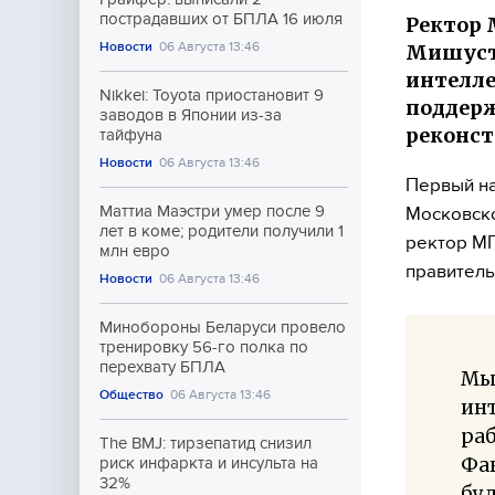
пострадавших от БПЛА 16 июля
Ректор 
Новости
06 Августа 13:46
Мишусти
интелле
Nikkei: Toyota приостановит 9
поддерж
заводов в Японии из-за
реконст
тайфуна
Новости
06 Августа 13:46
Первый на
Маттиа Маэстри умер после 9
Московско
лет в коме; родители получили 1
ректор МГ
млн евро
правитель
Новости
06 Августа 13:46
Минобороны Беларуси провело
тренировку 56-го полка по
перехвату БПЛА
Мы 
Общество
06 Августа 13:46
инт
раб
The BMJ: тирзепатид снизил
Фак
риск инфаркта и инсульта на
32%
буд