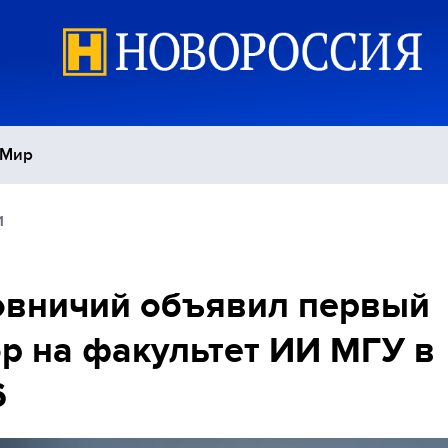
Мир
1
Политика
С
Экономика
П
овничий объявил первый
р на факультет ИИ МГУ в
Спорт
6