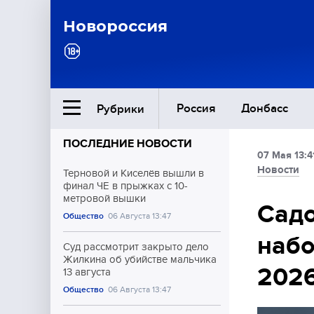
Новороссия
Россия
Донбасс
Рубрики
ПОСЛЕДНИЕ НОВОСТИ
07 Мая 13:4
Ближний Восток
Новости
Терновой и Киселёв вышли в
финал ЧЕ в прыжках с 10-
метровой вышки
Общество
Сад
Общество
06 Августа 13:47
набо
Культура
Суд рассмотрит закрыто дело
Жилкина об убийстве мальчика
202
13 августа
Общество
06 Августа 13:47