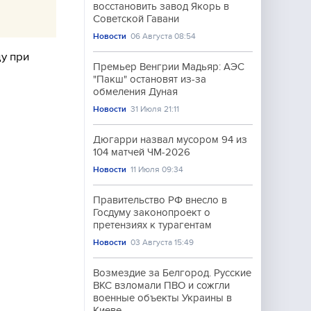
восстановить завод Якорь в
Советской Гавани
Новости
06 Августа 08:54
ду при
Премьер Венгрии Мадьяр: АЭС
"Пакш" остановят из-за
обмеления Дуная
Новости
31 Июля 21:11
Дюгарри назвал мусором 94 из
104 матчей ЧМ-2026
Новости
11 Июля 09:34
Правительство РФ внесло в
Госдуму законопроект о
претензиях к турагентам
Новости
03 Августа 15:49
Возмездие за Белгород. Русские
ВКС взломали ПВО и сожгли
военные объекты Украины в
Киеве