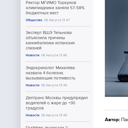
Ректор МГИМО Торкунов:
олимпиадники заняли 57-58%
бюджетных мест
Общество
06 Августа 13:47
Эксперт ВШЭ Тельнова
объяснила причины
каннибализма испанских
слизней
Новости
06 Августа 13:46
Эндокринолог Михалева
назвала 4 болезни,
вызывающие потливость
Новости
06 Августа 13:46
Дептранс Москвы предупредил
водителей о жаре до +30
градусов
Новости
06 Августа 13:46
Автор:
Па
Грайфер: выписали 2