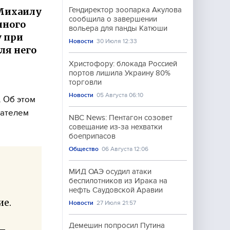
 Михаилу
Гендиректор зоопарка Акулова
сообщила о завершении
нного
вольера для панды Катюши
у при
Новости
30 Июля 12:33
ля него
Христофору: блокада Россией
портов лишила Украину 80%
торговли
Новости
05 Августа 06:10
. Об этом
дателем
NBC News: Пентагон созовет
совещание из-за нехватки
боеприпасов
Общество
06 Августа 12:06
МИД ОАЭ осудил атаки
беспилотников из Ирака на
нефть Саудовской Аравии
ие.
Новости
27 Июля 21:57
Демешин попросил Путина
 –