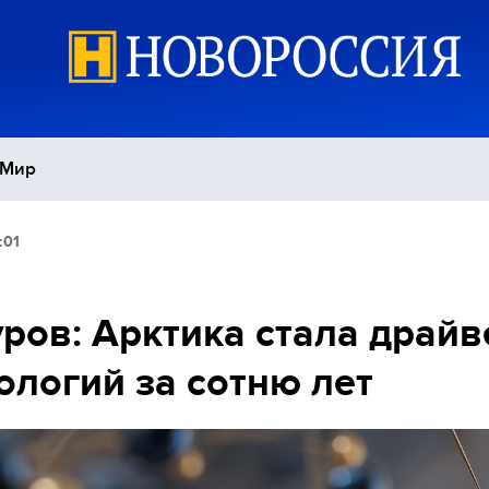
Мир
:01
Политика
С
Экономика
П
ров: Арктика стала драй
ологий за сотню лет
Спорт