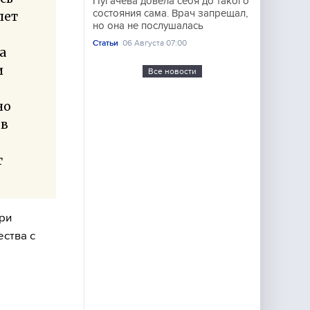
Пугачёва довела себя до такого
состояния сама. Врач запрещал,
лет
но она не послушалась
Статьи
06 Августа 07:00
а
и
Все новости
но
 в
т
ри
ства с