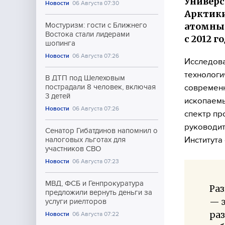
Универс
Новости
06 Августа 07:30
Арктики
атомные
Мостуризм: гости с Ближнего
Востока стали лидерами
с 2012 г
шопинга
Новости
06 Августа 07:26
Исследова
технологи
В ДТП под Шелеховым
современн
пострадали 8 человек, включая
3 детей
ископаемы
Новости
06 Августа 07:26
спектр пр
руководит
Сенатор Гибатдинов напомнил о
Института
налоговых льготах для
участников СВО
Новости
06 Августа 07:23
МВД, ФСБ и Генпрокуратура
Раз
предложили вернуть деньги за
— 
услуги риелторов
раз
Новости
06 Августа 07:22