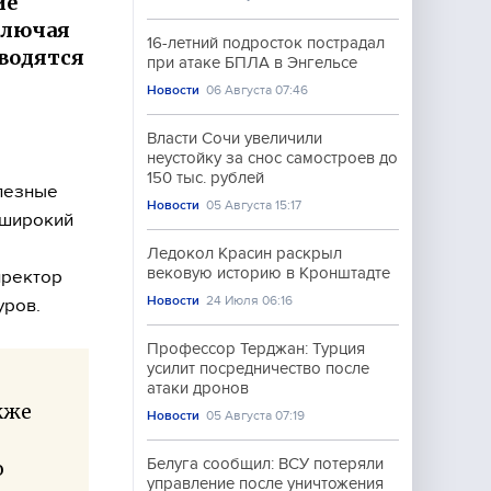
ие
ключая
16-летний подросток пострадал
водятся
при атаке БПЛА в Энгельсе
Новости
06 Августа 07:46
Власти Сочи увеличили
неустойку за снос самостроев до
150 тыс. рублей
лезные
Новости
05 Августа 15:17
 широкий
Ледокол Красин раскрыл
вековую историю в Кронштадте
иректор
Новости
24 Июля 06:16
уров.
Профессор Терджан: Турция
усилит посредничество после
атаки дронов
кже
Новости
05 Августа 07:19
Белуга сообщил: ВСУ потеряли
о
управление после уничтожения