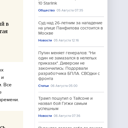
10 Starlink
Общество
05 Августа 07:35
Суд над 26-летним за нападение
й в
на улице Панфилова состоится в
тая
Москве
Новости
05 Августа 12:16
Путин меняет генералов: "Ни
один не замазался в нелепых
приказах". Диверсии не
закончились: Подорвали
ых
разработчика БПЛА. СВОдки с
 и
фронта
. Все
Статьи
06 Августа 05:00
е
Трамп пошутил о Тайсоне и
времени.
назвал бой Гэтжи самым
успешным
Новости
06 Августа 07:36
сь