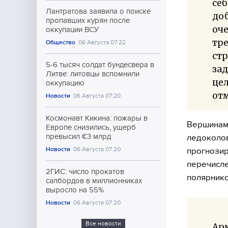
себ
Лантратова заявила о поиске
доб
пропавших курян после
оч
оккупации ВСУ
тре
Общество
06 Августа 07:22
стр
5-6 тысяч солдат бундесвера в
зад
Литве: литовцы вспомнили
це
оккупацию
отм
Новости
06 Августа 07:20
Космонавт Кикина: пожары в
Вершинами
Европе снизились, ущерб
превысил €3 млрд
ледоколов
Новости
06 Августа 07:20
прогнозир
перечисле
2ГИС: число прокатов
полярнико
сапбордов в миллионниках
выросло на 55%
Новости
06 Августа 07:20
Все новости
Арк