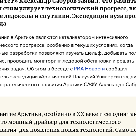
итет» Александр Сабуров заявил, что развит
 стимулирует технологический прогресс, в
 ледоколы и спутники. Экспедиции вуза про
ода
ния в Арктике являются катализатором интенсивного
ческого прогресса, особенно в текущих условиях, когда
ые разработки позволяют изучать шельф, добывать по
е, проводить мониторинг ледовой обстановки и решать
очих задач. Об этом в беседе с
РИА Новости
сообщил
ель экспедиции «Арктический Плавучий Университет», д
 стратегического развития Арктики САФУ Александр Саб
витие Арктики, особенно в XX веке и сегодня та
это мощный драйвер для технологического
вития, для появления новых технологий. Само п