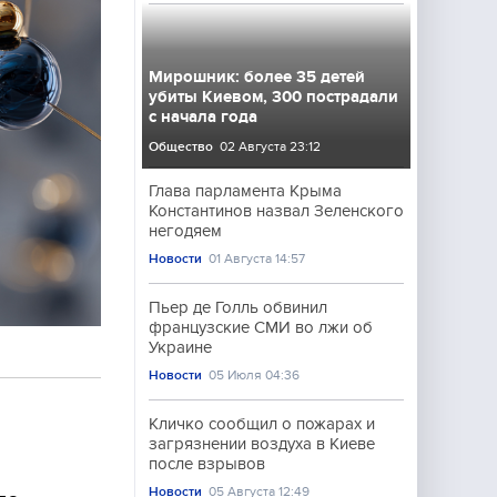
Мирошник: более 35 детей
убиты Киевом, 300 пострадали
с начала года
Общество
02 Августа 23:12
Глава парламента Крыма
Константинов назвал Зеленского
негодяем
Новости
01 Августа 14:57
Пьер де Голль обвинил
французские СМИ во лжи об
Украине
Новости
05 Июля 04:36
Кличко сообщил о пожарах и
загрязнении воздуха в Киеве
после взрывов
Новости
05 Августа 12:49