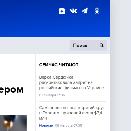
СЕЙЧАС ЧИТАЮТ
пецоперация
Верка Сердючка
раскритиковала запрет на
роисшествия
вером
российские фильмы на Украине
02 Января 17:36
Самсонова вышла в третий круг
в Торонто, призовой фонд $7,4
млн
Новости
06 Августа 07:35