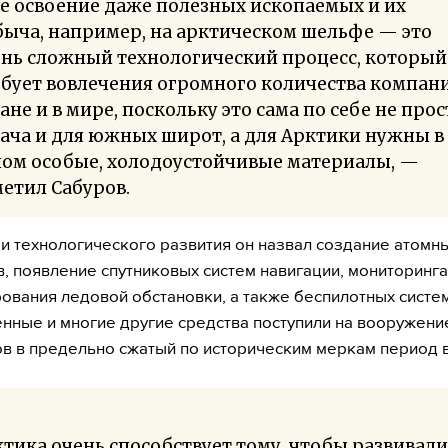
е освоение даже полезных ископаемых и их
ыча, например, на арктическом шельфе — это
ень сложный технологический процесс, который
бует вовлечения огромного количества компани
ане и в мире, поскольку это сама по себе не прос
ача и для южных широт, а для Арктики нужны в
лом особые, холодоустойчивые материалы, —
етил Сабуров.
 технологического развития он назвал создание атомн
, появление спутниковых систем навигации, мониторинга
ования ледовой обстановки, а также беспилотных систем
нные и многие другие средства поступили на вооружени
в в предельно сжатый по историческим меркам период 
тика очень способствует тому, чтобы развивали