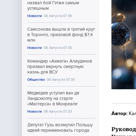
назвал бой Гэтжи самым
успешным
Новости
06 Августа 07:36
Самсонова вышла в третий круг
в Торонто, призовой фонд $7,4
млн
Новости
06 Августа 07:35
Командир «Ахмата» Алаудинов
призвал вернуть смертную
казнь для ВСУ
Общество
06 Августа 07:35
Медведев уступил ван де
Зандсхюлпу на старте
«Мастерса» в Монреале
Новости
06 Августа 07:33
Автор:
Ка
Депутат Гузь возмутил Польшу
Руковод
идеей переименовать города