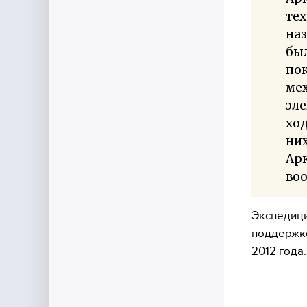
тех
наз
был
пок
ме
эле
ход
них
Арк
воо
Экспедици
поддержке
2012 года.