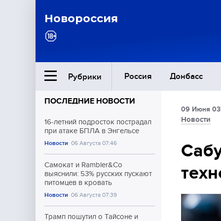
Новороссия
Россия
Донбасс
Рубрики
ПОСЛЕДНИЕ НОВОСТИ
09 Июня 03
Ближний Восток
Новости
16-летний подросток пострадал
при атаке БПЛА в Энгельсе
Новости
06 Августа 07:46
Общество
Сабу
Самокат и Rambler&Co
техн
Культура
выяснили: 53% русских пускают
питомцев в кровать
Новости
06 Августа 07:39
Трамп пошутил о Тайсоне и