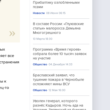
е
Прибалтику озлобленными
псами
Новости
08 Июня 06:15
В составе России: «Глуховские
статьи» малоросса Демьяна
Многогрешного
13 Марта 18:30
ных
Программа «Время героев»
собрала более 10 тысяч заявок
яет все
на участие
странения
Общество
04 Декабря 14:33
Браславский заявил, что
тушение пожара в Чернобыле
вы к
осложняют мины ВСУ
ец-то
Общество
12 Мая 16:00
Уволен генерал, которого
разнёс Кадыров. Ночь ада на
Украине. Зеленский из бункера