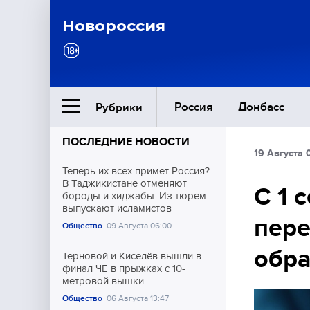
Новороссия
Россия
Донбасс
Рубрики
ПОСЛЕДНИЕ НОВОСТИ
19 Августа 
Ближний Восток
Теперь их всех примет Россия?
В Таджикистане отменяют
С 1 
бороды и хиджабы. Из тюрем
Общество
выпускают исламистов
пере
Общество
09 Августа 06:00
Культура
обра
Терновой и Киселёв вышли в
финал ЧЕ в прыжках с 10-
метровой вышки
Общество
06 Августа 13:47