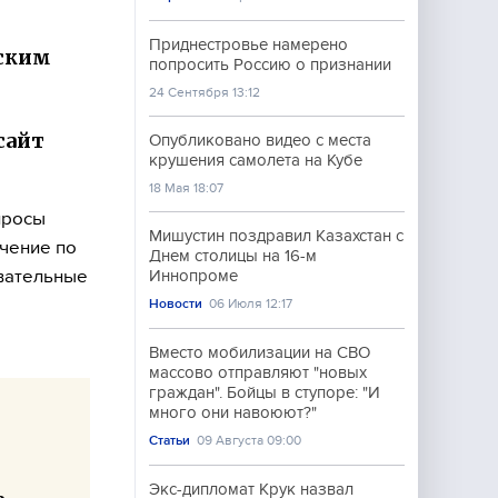
Приднестровье намерено
йским
попросить Россию о признании
24 Сентября 13:12
сайт
Опубликовано видео с места
крушения самолета на Кубе
18 Мая 18:07
просы
Мишустин поздравил Казахстан с
учение по
Днем столицы на 16-м
вательные
Иннопроме
Новости
06 Июля 12:17
Вместо мобилизации на СВО
массово отправляют "новых
граждан". Бойцы в ступоре: "И
много они навоюют?"
Статьи
09 Августа 09:00
Экс-дипломат Крук назвал