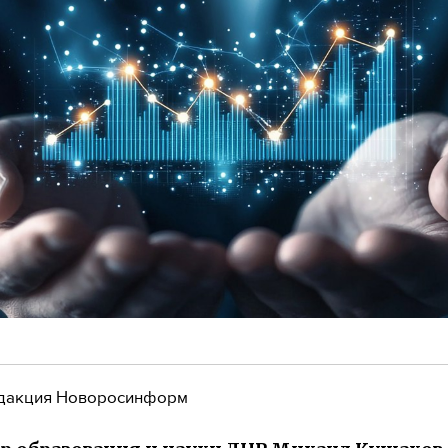
дакция Новоросинформ