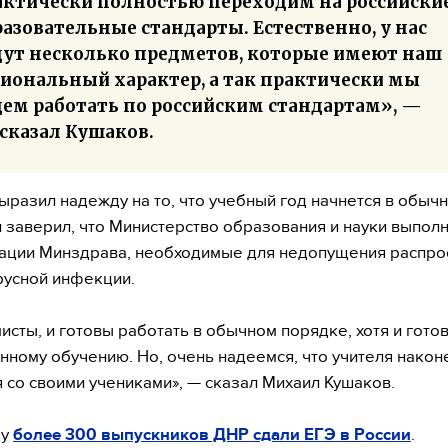
актически полностью переходим на российски
азовательные стандарты. Естественно, у нас
дут несколько предметов, которые имеют наш
гиональный характер, а так практически мы
дем работать по российским стандартам», —
сказал Кушаков.
ыразил надежду на то, что учебный год начнется в обыч
и заверил, что Министерство образования и науки выполн
ации Минздрава, необходимые для недопущения распро
усной инфекции.
исты, и готовы работать в обычном порядке, хотя и гото
нному обучению. Но, очень надеемся, что учителя након
я со своими учениками», — сказал Михаил Кушаков.
ду
более 300 выпускников ДНР сдали ЕГЭ в России
.