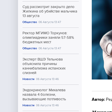
Суд рассмотрит закрыто дело
Жилкина об убийстве мальчика
13 августа
Общество
06 Августа 13:47
Ректор МГИМО Торкунов:
олимпиадники заняли 57-58%
бюджетных мест
Общество
06 Августа 13:47
Эксперт ВШЭ Тельнова
объяснила причины
каннибализма испанских
слизней
Новости
06 Августа 13:46
Эндокринолог Михалева
назвала 4 болезни,
Автор:
Ре
вызывающие потливость
Новости
06 Августа 13:46