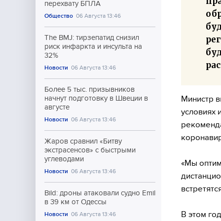
пр
перехвату БПЛА
обр
Общество
06 Августа 13:46
бу
The BMJ: тирзепатид снизил
ре
риск инфаркта и инсульта на
бу
32%
рас
Новости
06 Августа 13:46
Более 5 тыс. призывников
Министр в
начнут подготовку в Швеции в
августе
условиях 
Новости
06 Августа 13:46
рекоменд
коронавир
Жаров сравнил «Битву
экстрасенсов» с быстрыми
углеводами
«Мы оптим
Новости
06 Августа 13:46
дистанцио
встретятс
Bild: дроны атаковали судно Emil
в 39 км от Одессы
В этом го
Новости
06 Августа 13:46