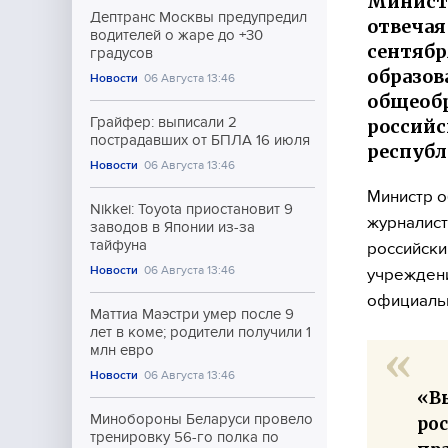
Министр
Дептранс Москвы предупредил
отвечая
водителей о жаре до +30
сентябр
градусов
образов
Новости
06 Августа 13:46
общеобр
Грайфер: выписали 2
российс
пострадавших от БПЛА 16 июля
республ
Новости
06 Августа 13:46
Министр о
Nikkei: Toyota приостановит 9
журналист
заводов в Японии из-за
тайфуна
российски
Новости
06 Августа 13:46
учреждени
официальн
Маттиа Маэстри умер после 9
лет в коме; родители получили 1
млн евро
Новости
06 Августа 13:46
«В
Минобороны Беларуси провело
рос
тренировку 56-го полка по