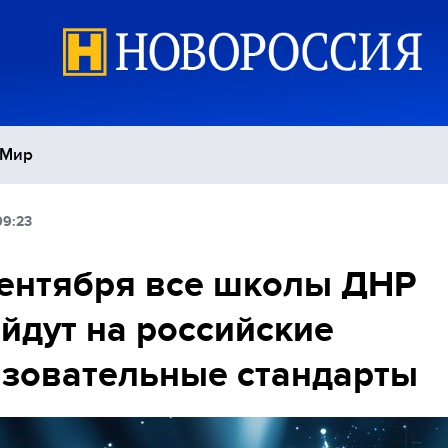
Мир
09:23
Политика
С
сентября все школы ДНР
Экономика
П
йдут на российские
Спорт
зовательные стандарты