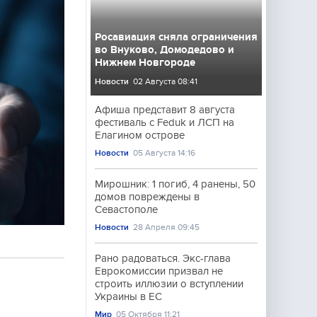
Росавиация сняла ограничения
во Внуково, Домодедово и
Нижнем Новгороде
Новости
02 Августа 08:41
Афиша представит 8 августа
фестиваль с Feduk и ЛСП на
Елагином острове
Новости
05 Августа 14:16
Мирошник: 1 погиб, 4 ранены, 50
домов повреждены в
Севастополе
Новости
28 Апреля 09:45
Рано радоваться. Экс-глава
Еврокомиссии призвал не
строить иллюзии о вступлении
Украины в ЕС
Мир
05 Октября 11:21