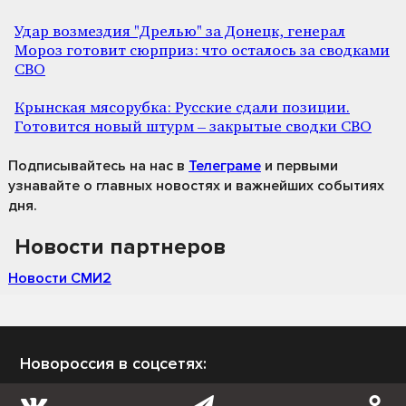
Удар возмездия "Дрелью" за Донецк, генерал
Мороз готовит сюрприз: что осталось за сводками
СВО
Крынская мясорубка: Русские сдали позиции.
Готовится новый штурм – закрытые сводки СВО
Подписывайтесь на нас
в
Телеграме
и первыми
узнавайте о главных новостях и важнейших событиях
дня.
Новости партнеров
Новости СМИ2
Новороссия в соцсетях: