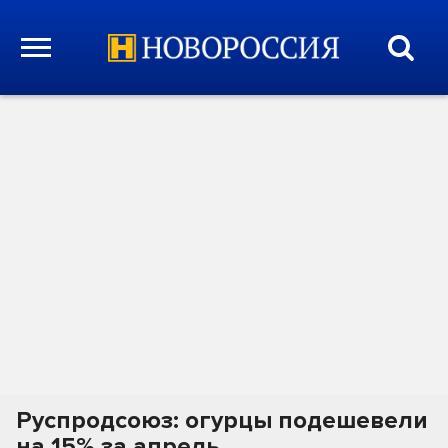
Руспродсоюз: огурцы подешевели
на 15% за апрель