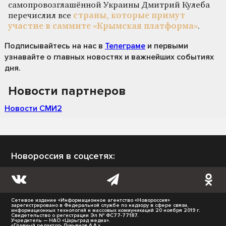
самопровозглашённой Украины Дмитрий Кулеба
перечислил все
страны, которые примут
участие в саммите «Крымская платформа»
.
Подписывайтесь на нас
в
Телеграме
и первыми
узнавайте о главных новостях и важнейших событиях
дня.
Новости партнеров
Новости СМИ2
Новороссия в соцсетях:
Сетевое издание «Информационное агентство «Новороссия»
зарегистрировано в Федеральной службе по надзору в сфере связи,
информационных технологий и массовых коммуникаций 20 ноября 2019 г.
Свидетельство о регистрации Эл № ФС77-77187.
Учредитель — НАО «Царьград медиа».
«Главный редактор- Лукьянов А.А.»