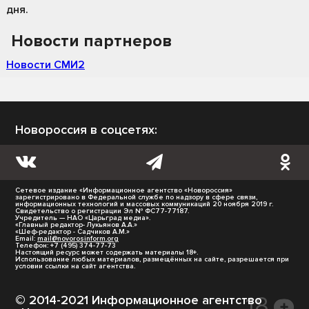
дня.
Новости партнеров
Новости СМИ2
Новороссия в соцсетях:
Сетевое издание «Информационное агентство «Новороссия»
зарегистрировано в Федеральной службе по надзору в сфере связи,
информационных технологий и массовых коммуникаций 20 ноября 2019 г.
Свидетельство о регистрации Эл № ФС77-77187.
Учредитель — НАО «Царьград медиа».
«Главный редактор- Лукьянов А.А.»
«Шеф-редактор - Садчиков А.М.»
Email:
mail@novorosinform.org
Телефон: +7 (495) 374-77-73
Настоящий ресурс может содержать материалы 18+.
Использование любых материалов, размещённых на сайте, разрешается при
условии ссылки на сайт агентства.
© 2014-2021 Информационное агентство