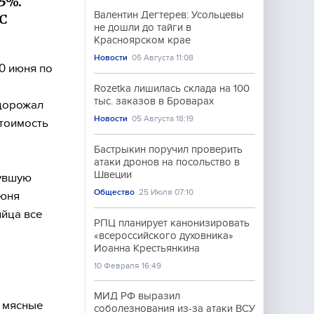
,5%.
Валентин Дегтерев: Усольцевы
 С
не дошли до тайги в
Красноярском крае
Новости
05 Августа 11:08
0 июня по
Rozetka лишилась склада на 100
тыс. заказов в Броварах
дорожал
Новости
05 Августа 18:19
стоимость
Бастрыкин поручил проверить
атаки дронов на посольство в
Швеции
нувшую
Общество
25 Июля 07:10
июня
яйца все
РПЦ планирует канонизировать
«всероссийского духовника»
Иоанна Крестьянкина
10 Февраля 16:49
МИД РФ выразил
а мясные
соболезнования из-за атаки ВСУ