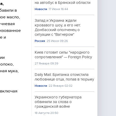
на автобус в Брянской области
а,
Новости
17 Июня 16:44
бавили в
ое масло,
Запад и Украина ждали
ечневая
кровавого шоу, а его нет:
Донбасский ополченец о
ризованное
ситуации с "Вагнером"
е и
Россия
25 Июня 09:26
Киев готовит силы "народного
рии
сопротивления" — Foreign Policy
молоко,
27 Января 09:39
ная мука,
Daily Mail: Британка отомстила
любовнице отца, попав в тюрьму
Новости
22 Января 02:02
(включая
Украинского губернатора
обвинили за слова о
гражданской войне
18 Августа 20:50