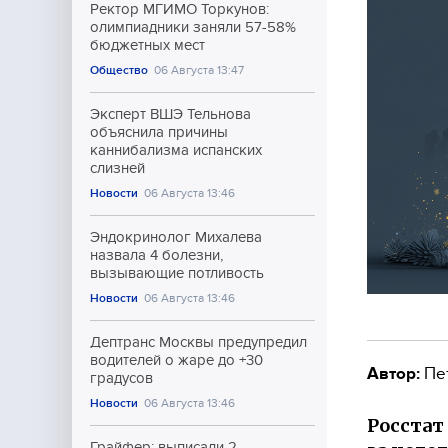
Ректор МГИМО Торкунов:
олимпиадники заняли 57-58%
бюджетных мест
Общество
06 Августа 13:47
Эксперт ВШЭ Тельнова
объяснила причины
каннибализма испанских
слизней
Новости
06 Августа 13:46
Эндокринолог Михалева
назвала 4 болезни,
вызывающие потливость
Новости
06 Августа 13:46
Дептранс Москвы предупредил
водителей о жаре до +30
Автор:
Пе
градусов
Новости
06 Августа 13:46
Росстат
Грайфер: выписали 2