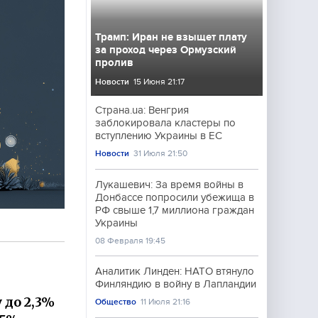
Трамп: Иран не взыщет плату
за проход через Ормузский
пролив
Новости
15 Июня 21:17
Страна.ua: Венгрия
заблокировала кластеры по
вступлению Украины в ЕС
Новости
31 Июля 21:50
Лукашевич: За время войны в
Донбассе попросили убежища в
РФ свыше 1,7 миллиона граждан
Украины
08 Февраля 19:45
Аналитик Линден: НАТО втянуло
Финляндию в войну в Лапландии
 до 2,3%
Общество
11 Июля 21:16