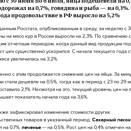
лю с 30 июня по 6 июля, яйца подешевели на 0
одорожал на 0,7%, говядина и рыба — на 0,3%.
года продовольствие в РФ выросло на 5,2%
данным Росстата, опубликованным в среду, за неделю с 3
ны на мясо кур в России выросли на 2,3%. По сравнению с
м отчетным периодом, когда данный вид продукции по
рост цен существенно ускорился. С начала текущего года 
мяса увеличилась на 3,2%.
нно с этим продолжается снижение цен на яйца. За ми
и стали дешевле на 0,5%, тогда как в период с 23 по 29 
оставило 2,1%. Несмотря на это, текущий уровень цен на 
шает показатель начала года на 3,6%.
акже зафиксировал изменение стоимости других
ственных товаров в указанный период.
Сахарный песок
 на 0,7%,
печенье
— на 0,5%. Рост цен на 0,4% отмечен н