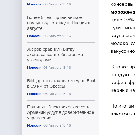
консервы 
Новости
06 Августа 13:46
морожена
Более 5 тыс. призывников
цене 0,3%
начнут подготовку в Швеции в
сухие мол
августе
крупа ста
Новости
06 Августа 13:46
молоко, с
Жаров сравнил «Битву
закусочно
экстрасенсов» с быстрыми
углеводами
В то же в
Новости
06 Августа 13:46
продуктов
Bild: дроны атаковали судно Emil
кефир, фр
в 39 км от Одессы
черный чай
Новости
06 Августа 13:46
По итогам
Пашинян: Электрические сети
Армении уйдут в доверительное
алкогольн
управление
Новости
06 Августа 13:46