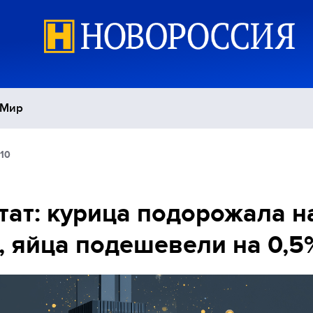
Мир
:10
Политика
С
Экономика
П
тат: курица подорожала н
, яйца подешевели на 0,5
Спорт