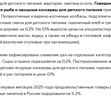
для детского питания, маргарин, сметану и соль.
Говядин
я рыба и овощные консервы для детского питания
при
. Полукопченые и варено-копченые колбасы, подсолнечн
очные смеси для детского питания, пшеничный хлеб и гр
ли дороже на 0,2%. На 0,1% выросли цены на ультрапасте
ливочное масло, водку, а также на обеды в столовой, каф
й (исключая столовые при организациях).
ремя зафиксировано снижение цен на отдельные катего
. Сыры и пшено подешевели на 0,2%. Пастеризованное 
уктово-ягодные консервы для детского питания, пшенич
 и рис потеряли в цене 0,1%.
 первых месяцев 2025 года продовольственные товары 
ые напитки) в России подорожали на 5,2%.