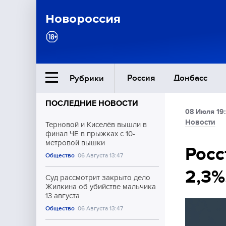
Новороссия
Россия
Донбасс
Рубрики
ПОСЛЕДНИЕ НОВОСТИ
08 Июля 19
Ближний Восток
Новости
Терновой и Киселёв вышли в
финал ЧЕ в прыжках с 10-
метровой вышки
Общество
Росс
Общество
06 Августа 13:47
2,3%
Культура
Суд рассмотрит закрыто дело
Жилкина об убийстве мальчика
13 августа
Общество
06 Августа 13:47