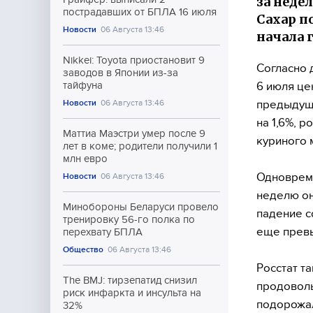
за неде
пострадавших от БПЛА 16 июля
Сахар п
Новости
06 Августа 13:46
начала 
Nikkei: Toyota приостановит 9
Согласно 
заводов в Японии из-за
6 июля це
тайфуна
предыдущи
Новости
06 Августа 13:46
на 1,6%, 
Маттиа Маэстри умер после 9
куриного 
лет в коме; родители получили 1
млн евро
Одновреме
Новости
06 Августа 13:46
неделю он
Минобороны Беларуси провело
падение с
тренировку 56-го полка по
еще превы
перехвату БПЛА
Общество
06 Августа 13:46
Росстат т
The BMJ: тирзепатид снизил
продоволь
риск инфаркта и инсульта на
подорожал
32%