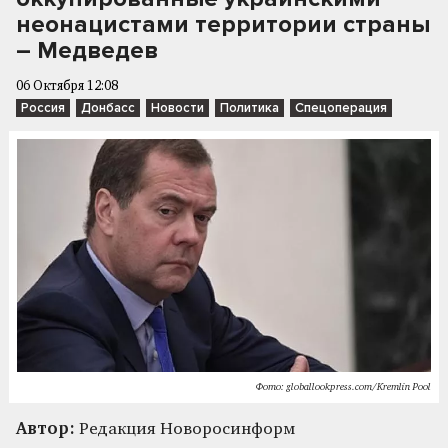
неонацистами территории страны
– Медведев
06 Октября 12:08
Россия
Донбасс
Новости
Политика
Спецоперация
Фото: globallookpress.com/Kremlin Pool
Автор:
Редакция Новоросинформ