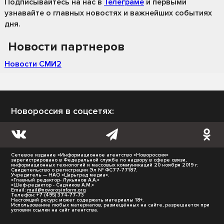
Подписывайтесь на нас
в
Телеграме
и первыми
узнавайте о главных новостях и важнейших событиях
дня.
Новости партнеров
Новости СМИ2
Новороссия в соцсетях:
Сетевое издание «Информационное агентство «Новороссия»
зарегистрировано в Федеральной службе по надзору в сфере связи,
информационных технологий и массовых коммуникаций 20 ноября 2019 г.
Свидетельство о регистрации Эл № ФС77-77187.
Учредитель — НАО «Царьград медиа».
«Главный редактор- Лукьянов А.А.»
«Шеф-редактор - Садчиков А.М.»
Email:
mail@novorosinform.org
Телефон: +7 (495) 374-77-73
Настоящий ресурс может содержать материалы 18+.
Использование любых материалов, размещённых на сайте, разрешается при
условии ссылки на сайт агентства.