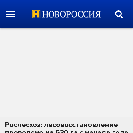
Рослесхоз: лесовосстановление
проведено на 530 га с начала года