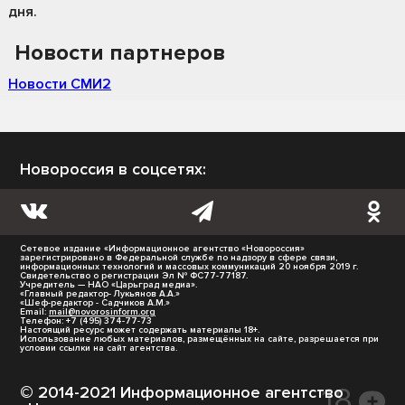
дня.
Новости партнеров
Новости СМИ2
Новороссия в соцсетях:
Сетевое издание «Информационное агентство «Новороссия»
зарегистрировано в Федеральной службе по надзору в сфере связи,
информационных технологий и массовых коммуникаций 20 ноября 2019 г.
Свидетельство о регистрации Эл № ФС77-77187.
Учредитель — НАО «Царьград медиа».
«Главный редактор- Лукьянов А.А.»
«Шеф-редактор - Садчиков А.М.»
Email:
mail@novorosinform.org
Телефон: +7 (495) 374-77-73
Настоящий ресурс может содержать материалы 18+.
Использование любых материалов, размещённых на сайте, разрешается при
условии ссылки на сайт агентства.
© 2014-2021 Информационное агентство