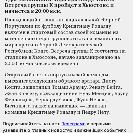
Встреча группы K пройдет в Хьюстоне и
начнется в 20:00 мск.
Нападающий и капитан национальной сборной
Португалии по футболу Криштиану Роналду
включён в стартовый состав своей команды на
матч первого тура группового этапа чемпионата
мира против сборной Демократической
Республики Конго. Встреча группы K состоится на
стадионе в Хьюстоне, начало запланировано на
20:00 по московскому времени.
Стартовый состав португальской команды
выглядит следующим образом: вратарь Диогу
Кошта, защитники Томаш Араужу, Ренату Вейга,
Жуан Канселу, полузащитники Нуну Мендеш, Бруну
Фернандеш, Бернарду Силва, Жуан Невеш,
Витинья, а также нападающие — капитан
команды Криштиану Роналду и Педру Нету.
Подписывайтесь на нас
в
Телеграме
и первыми
узнавайте о главных новостях и важнейших событиях