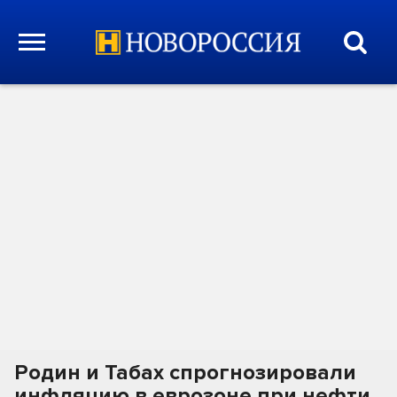
Родин и Табах спрогнозировали
инфляцию в еврозоне при нефти