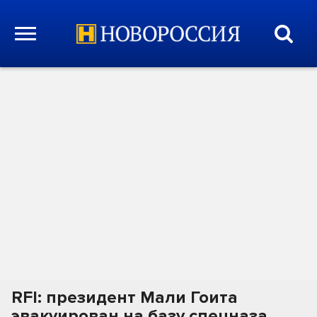
RFI: президент Мали Гоита
эвакуирован на базу спецназа