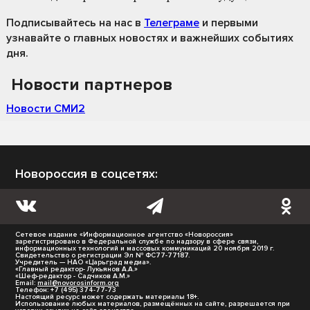
Подписывайтесь на нас
в
Телеграме
и первыми
узнавайте о главных новостях и важнейших событиях
дня.
Новости партнеров
Новости СМИ2
Новороссия в соцсетях:
Сетевое издание «Информационное агентство «Новороссия»
зарегистрировано в Федеральной службе по надзору в сфере связи,
информационных технологий и массовых коммуникаций 20 ноября 2019 г.
Свидетельство о регистрации Эл № ФС77-77187.
Учредитель — НАО «Царьград медиа».
«Главный редактор- Лукьянов А.А.»
«Шеф-редактор - Садчиков А.М.»
Email:
mail@novorosinform.org
Телефон: +7 (495) 374-77-73
Настоящий ресурс может содержать материалы 18+.
Использование любых материалов, размещённых на сайте, разрешается при