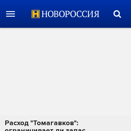
Расход "Томагавков":
ограничивает ли запас