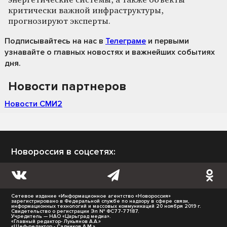
энергетические системы, а также объекты
критически важной инфраструктуры,
прогнозируют эксперты.
Подписывайтесь на нас
в
Телеграме
и первыми
узнавайте о главных новостях и важнейших событиях
дня.
Новости партнеров
Новости СМИ2
Новороссия в соцсетях:
Сетевое издание «Информационное агентство «Новороссия»
зарегистрировано в Федеральной службе по надзору в сфере связи,
информационных технологий и массовых коммуникаций 20 ноября 2019 г.
Свидетельство о регистрации Эл № ФС77-77187.
Учредитель — НАО «Царьград медиа».
«Главный редактор- Лукьянов А.А.»
«Шеф-редактор - Садчиков А.М.»