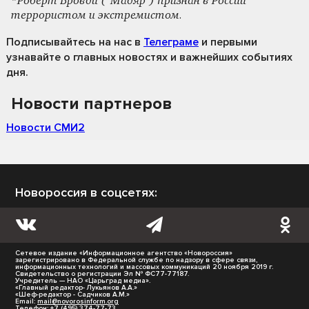
*Роберт Бровди ("Мадяр") признан в России
террористом и экстремистом.
Подписывайтесь на нас
в
Телеграме
и первыми
узнавайте о главных новостях и важнейших событиях
дня.
Новости партнеров
Новости СМИ2
Новороссия в соцсетях:
Сетевое издание «Информационное агентство «Новороссия»
зарегистрировано в Федеральной службе по надзору в сфере связи,
информационных технологий и массовых коммуникаций 20 ноября 2019 г.
Свидетельство о регистрации Эл № ФС77-77187.
Учредитель — НАО «Царьград медиа».
«Главный редактор- Лукьянов А.А.»
«Шеф-редактор - Садчиков А.М.»
Email:
mail@novorosinform.org
Телефон: +7 (495) 374-77-73