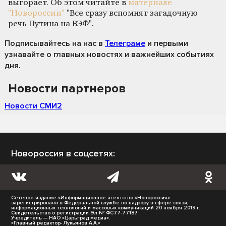
выгорает. Об этом читайте в
материале
"Новороссии"
"Все сразу вспомнят загадочную
речь Путина на ВЭФ".
Подписывайтесь на нас
в
Телеграме
и первыми
узнавайте о главных новостях и важнейших событиях
дня.
Новости партнеров
Новости СМИ2
Новороссия в соцсетях:
Сетевое издание «Информационное агентство «Новороссия»
зарегистрировано в Федеральной службе по надзору в сфере связи,
информационных технологий и массовых коммуникаций 20 ноября 2019 г.
Свидетельство о регистрации Эл № ФС77-77187.
Учредитель — НАО «Царьград медиа».
«Главный редактор- Лукьянов А.А.»