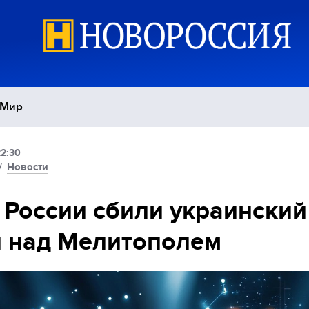
Мир
22:30
Политика
С
/
Новости
Экономика
П
России сбили украинский
 над Мелитополем
Спорт