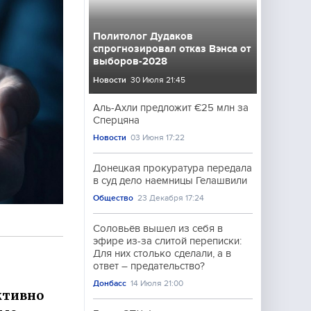
Политолог Дудаков
спрогнозировал отказ Вэнса от
выборов-2028
Новости
30 Июля 21:45
Аль-Ахли предложит €25 млн за
Сперцяна
Новости
03 Июня 17:22
Донецкая прокуратура передала
в суд дело наемницы Гелашвили
Общество
23 Декабря 17:24
Соловьёв вышел из себя в
эфире из-за слитой переписки:
Для них столько сделали, а в
ответ – предательство?
Донбасс
14 Июля 21:00
ктивно