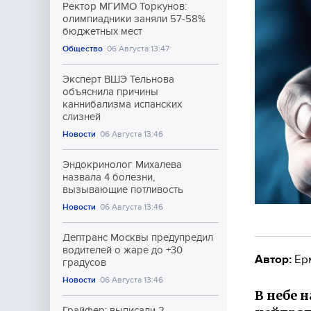
Ректор МГИМО Торкунов:
олимпиадники заняли 57-58%
бюджетных мест
Общество
06 Августа 13:47
Эксперт ВШЭ Тельнова
объяснила причины
каннибализма испанских
слизней
Новости
06 Августа 13:46
Эндокринолог Михалева
назвала 4 болезни,
вызывающие потливость
Новости
06 Августа 13:46
Дептранс Москвы предупредил
водителей о жаре до +30
Автор:
Ер
градусов
Новости
06 Августа 13:46
В небе 
Грайфер: выписали 2