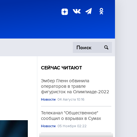
СЕЙЧАС ЧИТАЮТ
пецоперация
Эмбер Гленн обвинила
операторов в травле
роисшествия
фигуристок на Олимпиаде-2022
Новости
04 Августа 10:16
Телеканал "Общественное"
сообщил о взрывах в Сумах
Новости
05 Ноября 02:22