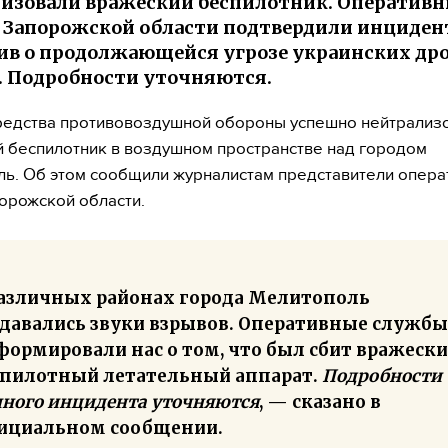
изовали вражеский беспилотник. Оператив
Запорожской области подтвердили инциден
в о продолжающейся угрозе украинских дро
. Подробности уточняются.
редства противовоздушной обороны успешно нейтрализ
 беспилотник в воздушном пространстве над городом
ь. Об этом сообщили журналистам представители опера
орожской области.
различных районах города Мелитополь
здавались звуки взрывов. Оперативные службы
формировали нас о том, что был сбит вражеск
спилотный летательный аппарат.
Подробности
нного инцидента уточняются
, — сказано в
ициальном сообщении.