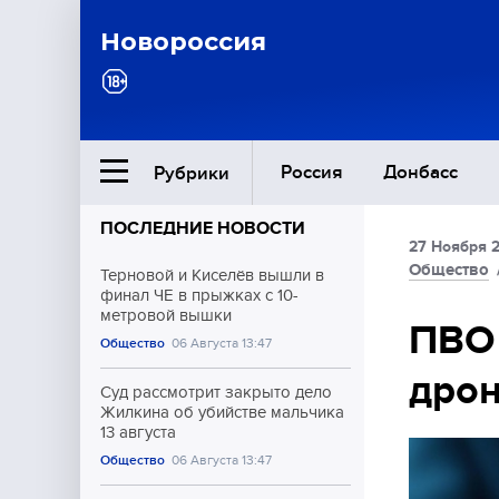
Новороссия
Россия
Донбасс
Рубрики
ПОСЛЕДНИЕ НОВОСТИ
27 Ноября 
Ближний Восток
Общество
Терновой и Киселёв вышли в
финал ЧЕ в прыжках с 10-
метровой вышки
Общество
ПВО 
Общество
06 Августа 13:47
дрон
Культура
Суд рассмотрит закрыто дело
Жилкина об убийстве мальчика
13 августа
Общество
06 Августа 13:47