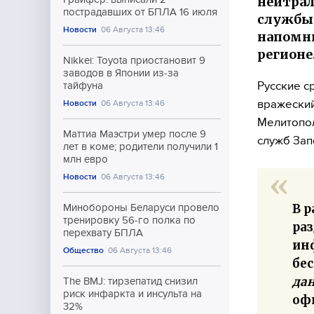
нейтрал
пострадавших от БПЛА 16 июля
службы 
Новости
06 Августа 13:46
напомни
регионе
Nikkei: Toyota приостановит 9
заводов в Японии из-за
Русские с
тайфуна
вражеский
Новости
06 Августа 13:46
Мелитопол
Маттиа Маэстри умер после 9
служб Зап
лет в коме; родители получили 1
млн евро
Новости
06 Августа 13:46
В 
Минобороны Беларуси провело
тренировку 56-го полка по
ра
перехвату БПЛА
ин
Общество
06 Августа 13:46
бе
да
The BMJ: тирзепатид снизил
риск инфаркта и инсульта на
оф
32%