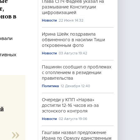
ные
Глава СПЧ Фадеев указал на
размывание Конституции
т,
цифровизацией
нов в
Новости
22 Июня 14:32
Ирина Шейк поздравила
овали
обвиненного в насилии Тиши
откровенным фото
Новости
03 Августа 19:42
тивных
Пашинян сообщил о проблемах
с отоплением в резиденции
правительства
Политика
12 Декабря 12:40
Очереди у КПП «Нарва»
достигли 12-16 часов из-за
ий
эстонского контроля
Новости
02 Августа 19:06
Гашгави назвал предложение
Ирана по Ормузу единственным