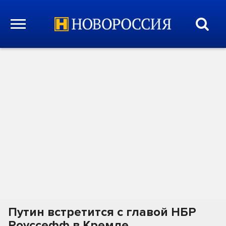
Путин встретится с главой НБР
Роуссефф в Кремле