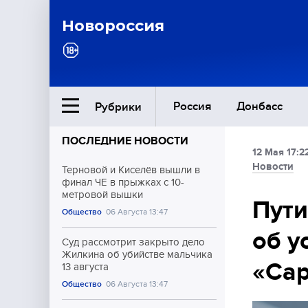
Новороссия
Россия
Донбасс
Рубрики
ПОСЛЕДНИЕ НОВОСТИ
12 Мая 17:2
Ближний Восток
Новости
Терновой и Киселёв вышли в
финал ЧЕ в прыжках с 10-
метровой вышки
Общество
Пути
Общество
06 Августа 13:47
об у
Культура
Суд рассмотрит закрыто дело
Жилкина об убийстве мальчика
«Са
13 августа
Общество
06 Августа 13:47