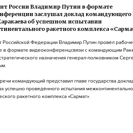
нт России Владимир Путин в формате
онференции заслушал доклад командующего
Каракаева об успешном испытании
инентального ракетного комплекса «Сарма
 Российской Федерации Владимир Путин провёл рабоч
е в формате видеоконференцсвязи с командующим Рак
стратегического назначения генерал-полковником Серг
ым.
тречи командующий представил главе государства докла
ах успешно проведённого испытания межконтинентально
еского ракетного комплекса «Сармат».