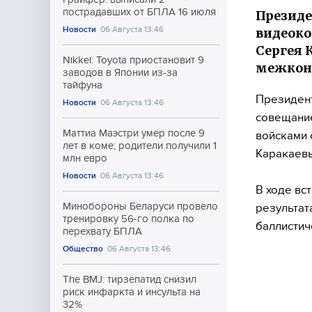
пострадавших от БПЛА 16 июля
Президе
Новости
06 Августа 13:46
видеок
Сергея 
Nikkei: Toyota приостановит 9
межконт
заводов в Японии из-за
тайфуна
Президент
Новости
06 Августа 13:46
совещани
Маттиа Маэстри умер после 9
войсками 
лет в коме; родители получили 1
Каракаев
млн евро
Новости
06 Августа 13:46
В ходе вс
Минобороны Беларуси провело
результат
тренировку 56-го полка по
баллистич
перехвату БПЛА
Общество
06 Августа 13:46
The BMJ: тирзепатид снизил
риск инфаркта и инсульта на
32%