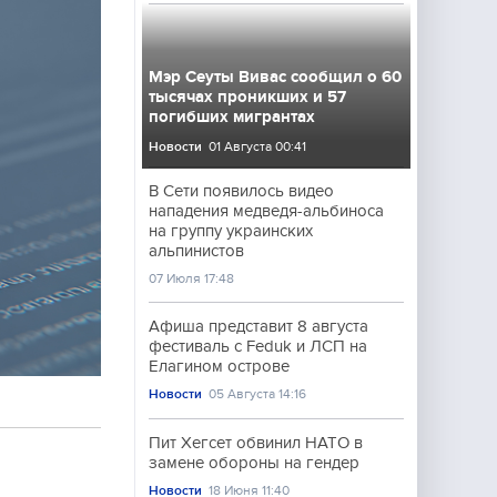
Мэр Сеуты Вивас сообщил о 60
тысячах проникших и 57
погибших мигрантах
Новости
01 Августа 00:41
В Сети появилось видео
нападения медведя-альбиноса
на группу украинских
альпинистов
07 Июля 17:48
Афиша представит 8 августа
фестиваль с Feduk и ЛСП на
Елагином острове
Новости
05 Августа 14:16
Пит Хегсет обвинил НАТО в
замене обороны на гендер
Новости
18 Июня 11:40