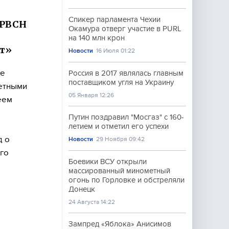
Спикер парламента Чехии
 РВСН
Окамура отверг участие в PURL
на 140 млн крон
т»
Новости
16 Июля 01:22
ее
Россия в 2017 являлась главным
поставщиком угля на Украину
етными
05 Января 12:26
еем
Путин поздравил "Мосгаз" с 160-
летием и отметил его успехи
д о
Новости
29 Ноября 09:42
го
Боевики ВСУ открыли
массированный минометный
огонь по Горловке и обстреляли
Донецк
24 Августа 14:22
Зампред «Яблока» Анисимов