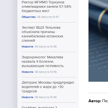
Ректор МГИМО Торкунов:
олимпиадники заняли 57-58%
бюджетных мест
Общество
06 Августа 13:47
Эксперт ВШЭ Тельнова
объяснила причины
каннибализма испанских
слизней
Новости
06 Августа 13:46
Эндокринолог Михалева
назвала 4 болезни,
вызывающие потливость
Новости
06 Августа 13:46
Дептранс Москвы предупредил
водителей о жаре до +30
градусов
Новости
06 Августа 13:46
Автор:
Пе
Грайфер: выписали 2