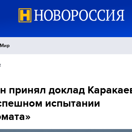
Мир
2
Политика
С
Экономика
П
н принял доклад Каракае
спешном испытании
Спорт
рмата»