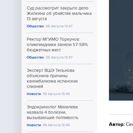
Суд рассмотрит закрыто дело
Жилкина об убийстве мальчика
13 августа
Общество
06 Августа 13:47
Ректор МГИМО Торкунов:
олимпиадники заняли 57-58%
бюджетных мест
Общество
06 Августа 13:47
Эксперт ВШЭ Тельнова
объяснила причины
каннибализма испанских
слизней
Новости
06 Августа 13:46
Эндокринолог Михалева
назвала 4 болезни,
вызывающие потливость
Автор:
Се
Новости
06 Августа 13:46