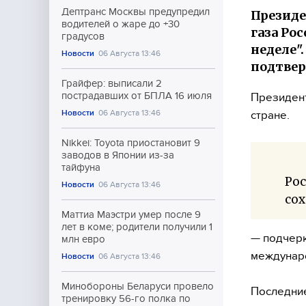
Дептранс Москвы предупредил
Президе
водителей о жаре до +30
газа Ро
градусов
неделе"
Новости
06 Августа 13:46
подтвер
Грайфер: выписали 2
пострадавших от БПЛА 16 июля
Президент
Новости
06 Августа 13:46
стране.
Nikkei: Toyota приостановит 9
заводов в Японии из-за
тайфуна
Рос
Новости
06 Августа 13:46
сох
Маттиа Маэстри умер после 9
лет в коме; родители получили 1
— подчерк
млн евро
междунаро
Новости
06 Августа 13:46
Минобороны Беларуси провело
Последние
тренировку 56-го полка по