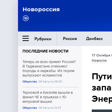
Новороссия
Россия
Донбасс
Рубрики
ПОСЛЕДНИЕ НОВОСТИ
17 Октября 
Ближний Восток
Новости
Теперь их всех примет Россия?
В Таджикистане отменяют
бороды и хиджабы. Из тюрем
Общество
Пути
выпускают исламистов
Общество
09 Августа 06:00
запа
Культура
Терновой и Киселёв вышли в
Энер
финал ЧЕ в прыжках с 10-
метровой вышки
Общество
06 Августа 13:47