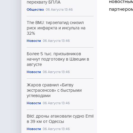
новостны
перехвату БПЛА
партнером
Общество
06 Августа 13:46
The BMJ: тирзепатид снизил
риск инфаркта и инсульта на
32%
Новости
06 Августа 13:46
Более 5 тыс. призывников
начнут подготовку в Швеции в
августе
Новости
06 Августа 13:46
Жаров сравнил «Битву
экстрасенсов» с быстрыми
углеводами
Новости
06 Августа 13:46
Bild: дроны атаковали судно Emil
в 39 км от Одессы
Новости
06 Августа 13:46