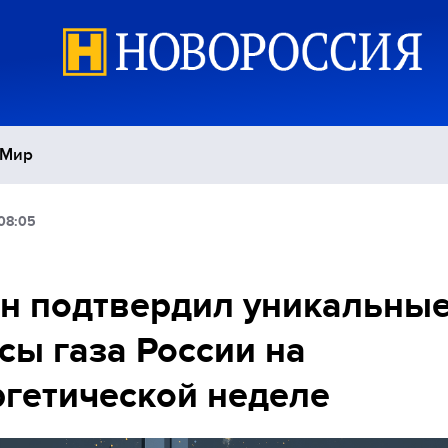
Мир
08:05
Политика
С
Экономика
П
н подтвердил уникальны
сы газа России на
Спорт
гетической неделе