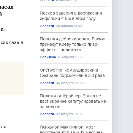
Новости
10 Марта 21:01
пасах
й
Песков заверил в достижении
инфляции 4-5% в этом году
Новости
20 Января 13:33
е.
Попытки деблокировать Бахмут
сах газа в
принесут Киеву только пиар-
эффект – политолог
Политика
17 Апреля 15:20
OneTwoTrip: командировки в
Сызрань подскочили в 3,3 раза
Новости
06 Августа 09:54
Политолог Крайнер: Запад не
даст Украине капитулировать из-
за долгов
Новости
02 Августа 07:21
тся
Психолог МакКиллоп: мозг
восстановится за 6-12 месяцев