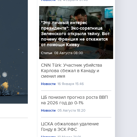
"Это личный интерес
президента": Экс-соратница
Зеленского открыла тайну. Вот
почему Франция не откажется
от помощи Киеву
Статьи
08 Августа 08:00
CNN Türk: Участник убийства
Карлова сбежал в Канаду и
сменил имя
Новости
16 Января 15:46
ЦБ понизил прогноз роста ВВП
на 2026 год до 0-1%
Новости
05 Августа 18:20
ЦСКА обжаловал удаление
Гонду в ЭСК РФС