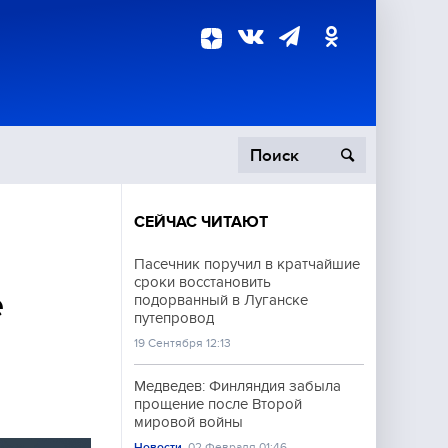
СЕЙЧАС ЧИТАЮТ
пецоперация
Пасечник поручил в кратчайшие
сроки восстановить
роисшествия
е
подорванный в Луганске
путепровод
19 Сентября 12:13
Медведев: Финляндия забыла
прощение после Второй
мировой войны
Новости
02 Февраля 01:46