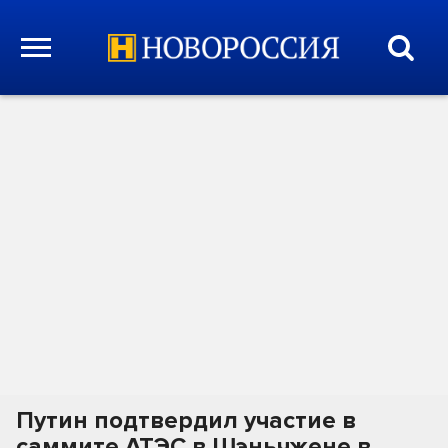
Путин подтвердил участие в
саммите АТЭС в Шэньчжене в