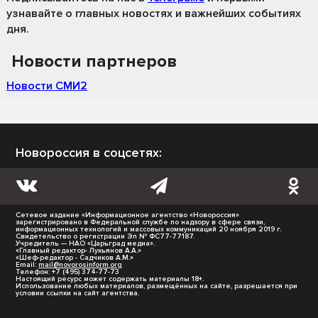
узнавайте о главных новостях и важнейших событиях
дня.
Новости партнеров
Новости СМИ2
Новороссия в соцсетях:
Сетевое издание «Информационное агентство «Новороссия»
зарегистрировано в Федеральной службе по надзору в сфере связи,
информационных технологий и массовых коммуникаций 20 ноября 2019 г.
Свидетельство о регистрации Эл № ФС77-77187.
Учредитель — НАО «Царьград медиа».
«Главный редактор- Лукьянов А.А.»
«Шеф-редактор - Садчиков А.М.»
Email:
mail@novorosinform.org
Телефон: +7 (495) 374-77-73
Настоящий ресурс может содержать материалы 18+.
Использование любых материалов, размещённых на сайте, разрешается при
условии ссылки на сайт агентства.