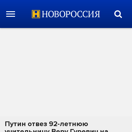
Путин отвез 92-летнюю
учительницу Веру Гуревич на