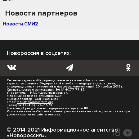
Новости партнеров
Новости СМИ2
Новороссия в соцсетях:
Сетевое издание «Информационное агентство «Новороссия»
зарегистрировано в Федеральной службе по надзору в сфере связи,
информационных технологий и массовых коммуникаций 20 ноября 2019 г.
Свидетельство о регистрации Эл № ФС77-77187.
Учредитель — НАО «Царьград медиа».
«Главный редактор- Лукьянов А.А.»
«Шеф-редактор - Садчиков А.М.»
Email:
mail@novorosinform.org
Телефон: +7 (495) 374-77-73
Настоящий ресурс может содержать материалы 18+.
Использование любых материалов, размещённых на сайте, разрешается при
условии ссылки на сайт агентства.
© 2014-2021 Информационное агентство
«Новороссия».