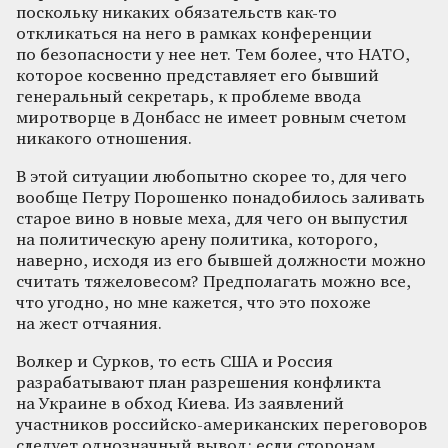
поскольку никаких обязательств как-то
откликаться на него в рамках конференции
по безопасности у нее нет. Тем более, что НАТО,
которое косвенно представляет его бывший
генеральный секретарь, к проблеме ввода
миротворце в Донбасс не имеет ровным счетом
никакого отношения.
В этой ситуации любопытно скорее то, для чего
вообще Петру Порошенко понадобилось заливать
старое вино в новые меха, для чего он выпустил
на политическую арену политика, которого,
наверно, исходя из его бывшей должности можно
считать тяжеловесом? Предполагать можно все,
что угодно, но мне кажется, что это похоже
на жест отчаяния.
Волкер и Сурков, то есть США и Россия
разрабатывают план разрешения конфликта
на Украине в обход Киева. Из заявлений
участников российско-американских переговоров
следует однозначный вывод: если сторонам