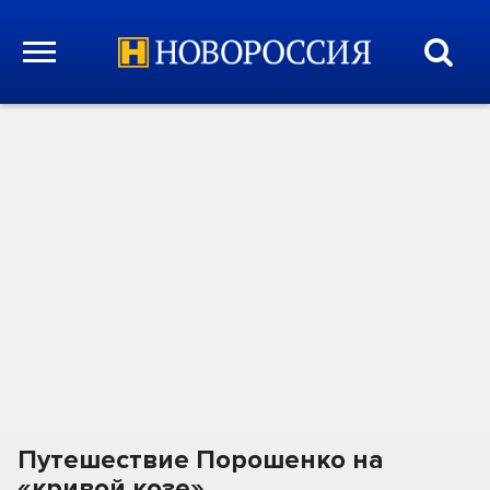
Путешествие Порошенко на
«кривой козе»