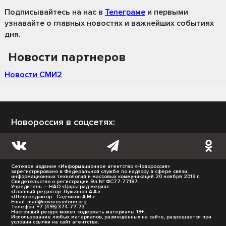
Подписывайтесь на нас
в
Телеграме
и первыми
узнавайте о главных новостях и важнейших событиях
дня.
Новости партнеров
Новости СМИ2
Новороссия в соцсетях:
Сетевое издание «Информационное агентство «Новороссия»
зарегистрировано в Федеральной службе по надзору в сфере связи,
информационных технологий и массовых коммуникаций 20 ноября 2019 г.
Свидетельство о регистрации Эл № ФС77-77187.
Учредитель — НАО «Царьград медиа».
«Главный редактор- Лукьянов А.А.»
«Шеф-редактор - Садчиков А.М.»
Email:
mail@novorosinform.org
Телефон: +7 (495) 374-77-73
Настоящий ресурс может содержать материалы 18+.
Использование любых материалов, размещённых на сайте, разрешается при
условии ссылки на сайт агентства.