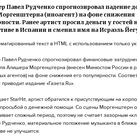
р Павел Рудченко спрогнозировал падение д
Моргенштерна (иноагент) на фоне снижения
ности. Ранее артист просил деньги у гостей 
тиве в Испании и сменил имя на Исраэль Йег
матированный текст в HTML с использованием только у
Павел Рудченко спрогнозировал финансовые затрудне
ля Алишера Моргенштерна (внесен Минюстом России в р
ых агентов) на фоне снижения его популярности. Соотв
 приводит издание «Газета.Ru».
ает StarHit, артист обратился к присутствующим на корп
 просьбой о денежной помощи. Со сцены Моргенштерн о
ивает сложный период, поэтому не считает зазорным «кл
 Рудченко, материальное положение музыканта в ближ
ве не улучшится.