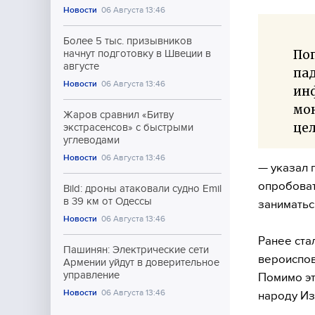
Новости
06 Августа 13:46
Более 5 тыс. призывников
По
начнут подготовку в Швеции в
августе
пад
Новости
06 Августа 13:46
ин
мон
Жаров сравнил «Битву
цел
экстрасенсов» с быстрыми
углеводами
Новости
06 Августа 13:46
— указал 
опробоват
Bild: дроны атаковали судно Emil
в 39 км от Одессы
заниматьс
Новости
06 Августа 13:46
Ранее ста
Пашинян: Электрические сети
вероиспов
Армении уйдут в доверительное
управление
Помимо эт
Новости
06 Августа 13:46
народу Из