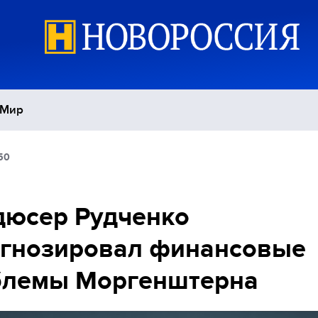
Мир
50
Политика
С
Экономика
П
дюсер Рудченко
огнозировал финансовые
Спорт
блемы Моргенштерна