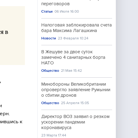
переговоров
Статьи
06 Июля 16:00
Налоговая заблокировала счета
бара Максима Лагашкина
я в
Новости
23 Февраля 10:24
В Жешуве за двое суток
замечено 4 санитарных борта
НАТО
Общество
21 Мая 15:42
ь
Минобороны Великобритании
опровергло заявление Румынии
о сбитии дронов
Общество
25 Апреля 15:05
и
ерн.
Директор ВОЗ заявил о резком
нившись к
ускорении пандемии
коронавируса
23 Марта 17:44