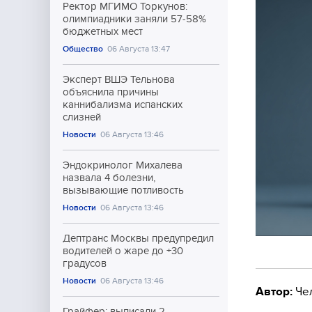
Ректор МГИМО Торкунов:
олимпиадники заняли 57-58%
бюджетных мест
Общество
06 Августа 13:47
Эксперт ВШЭ Тельнова
объяснила причины
каннибализма испанских
слизней
Новости
06 Августа 13:46
Эндокринолог Михалева
назвала 4 болезни,
вызывающие потливость
Новости
06 Августа 13:46
Дептранс Москвы предупредил
водителей о жаре до +30
градусов
Новости
06 Августа 13:46
Автор:
Че
Грайфер: выписали 2