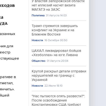
У властей Запорожской области
оходов
нет иллюзий насчет визита
МАГАТЭ на ЗАЭС
Политика
31 Августа 14:03
на
уда.
Трамп стремится завершить
конфликт на Украине и на
казанных
Ближнем Востоке
Новости
16 Октября 00:50
ния для
ЦАХАЛ ликвидировал бойцов
еестр
«Хезболлах» на юге Ливана
етствующее
Общество
01 Августа 20:04
Крутой раскрыл детали отправки
нарушителей на границу с
оративе в
Украиной
тметил,
Новости
22 Июля 18:10
янчить».
айшей
"Нас пытаются опять развести?":
После освобождения
Константиновки США требуют