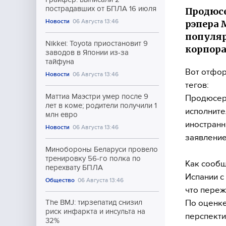
пострадавших от БПЛА 16 июля
Продюсе
Новости
06 Августа 13:46
рэпера 
популяр
Nikkei: Toyota приостановит 9
корпора
заводов в Японии из-за
тайфуна
Вот отфор
Новости
06 Августа 13:46
тегов:
Маттиа Маэстри умер после 9
Продюсер 
лет в коме; родители получили 1
исполните
млн евро
иностранн
Новости
06 Августа 13:46
заявление
Минобороны Беларуси провело
тренировку 56-го полка по
Как сообщ
перехвату БПЛА
Испании с
Общество
06 Августа 13:46
что переж
По оценке
The BMJ: тирзепатид снизил
риск инфаркта и инсульта на
перспекти
32%