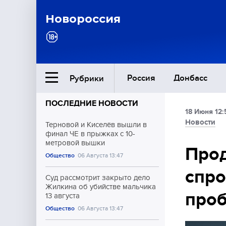
Новороссия
Россия
Донбасс
Рубрики
ПОСЛЕДНИЕ НОВОСТИ
18 Июня 12:
Ближний Восток
Новости
Терновой и Киселёв вышли в
финал ЧЕ в прыжках с 10-
метровой вышки
Общество
Про
Общество
06 Августа 13:47
спр
Культура
Суд рассмотрит закрыто дело
Жилкина об убийстве мальчика
про
13 августа
Общество
06 Августа 13:47