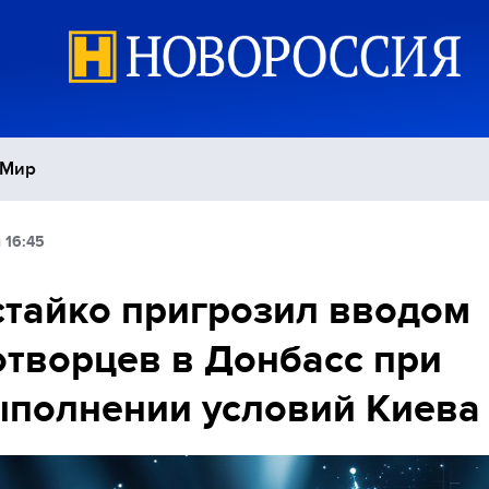
Мир
 16:45
Политика
С
тайко пригрозил вводом
Экономика
П
творцев в Донбасс при
Спорт
полнении условий Киева