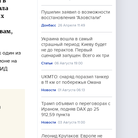
 в
ала
Пушилин заявил о возможности
их
восстановления "Азовстали"
Донбасс
26 Апреля 11:49
вам,
Украина вошла в самый
страшный период: Киеву будет
не до терактов. Первый
 один из
сценарий запущен. Всего их три
ионе на
Статьи
06 Августа 19:00
МИД
UKMTO: снаряд поразил танкер
в 11 км от побережья Омана
Новости
01 Августа 06:13
Трамп объявил о переговорах с
а
Ираном, подняв DAX до 25
912,59 пункта
Новости
03 Августа 11:00
Леонид Крутаков: Европе не