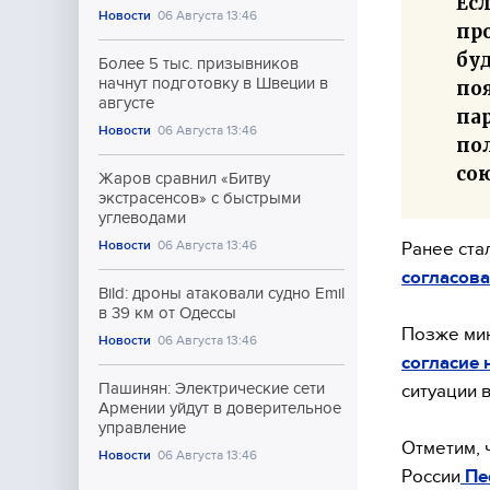
Ес
Новости
06 Августа 13:46
пр
бу
Более 5 тыс. призывников
начнут подготовку в Швеции в
по
августе
па
Новости
06 Августа 13:46
по
со
Жаров сравнил «Битву
экстрасенсов» с быстрыми
углеводами
Новости
06 Августа 13:46
Ранее ста
согласов
Bild: дроны атаковали судно Emil
в 39 км от Одессы
Позже мин
Новости
06 Августа 13:46
согласие
Пашинян: Электрические сети
ситуации 
Армении уйдут в доверительное
управление
Отметим, 
Новости
06 Августа 13:46
России
Пе