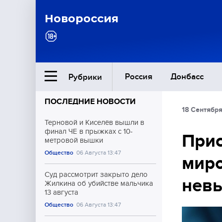
Новороссия
Россия
Донбасс
Рубрики
ПОСЛЕДНИЕ НОВОСТИ
18 Сентября
Ближний Восток
Терновой и Киселёв вышли в
финал ЧЕ в прыжках с 10-
Прис
метровой вышки
Общество
Общество
06 Августа 13:47
миро
Культура
Суд рассмотрит закрыто дело
невы
Жилкина об убийстве мальчика
13 августа
Общество
06 Августа 13:47