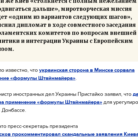
ли же Киев «столкнется с полным нежеланием
одвигаться дальше», миротворческая миссия
дет «одним из вариантов следующих шагов»,
яснил дипломат в ходе совместного заседания
рламентских комитетов по вопросам внешней
литики и интеграции Украины с Европейским
юзом.
ло известно, что
украинская сторона в Минске сорвала
ание «формулы Штайнмайера»
.
истр иностранных дел Украины Пристайко заявил, что
д
 на применение «формулы Штайнмайера»
для урегулир
в Донбассе.
что пресс-секретарь президента
сков
прокомментировал скандальные заявления Киев