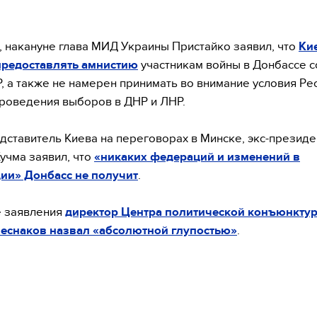
 накануне глава МИД Украины Пристайко заявил, что
Ки
предоставлять амнистию
участникам войны в Донбассе с
, а также не намерен принимать во внимание условия Ре
роведения выборов в ДНР и ЛНР.
дставитель Киева на переговорах в Минске, экс-президе
учма заявил, что
«никаких федераций и изменений в
ии» Донбасс не получит
.
 заявления
директор Центра политической конъюнкту
Чеснаков назвал «абсолютной глупостью»
.