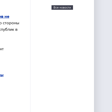
Все новости
ев не
о стороны
спублик в
нт
ры