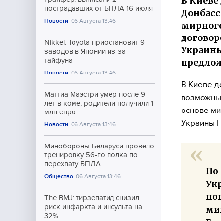
В Киеве
пострадавших от БПЛА 16 июля
Донбасс
Новости
06 Августа 13:46
мирного
договор
Nikkei: Toyota приостановит 9
Украины
заводов в Японии из-за
тайфуна
предлож
Новости
06 Августа 13:46
В Киеве д
Маттиа Маэстри умер после 9
возможных
лет в коме; родители получили 1
основе ми
млн евро
Украины 
Новости
06 Августа 13:46
Минобороны Беларуси провело
тренировку 56-го полка по
перехвату БПЛА
По
Общество
06 Августа 13:46
Ук
по
The BMJ: тирзепатид снизил
риск инфаркта и инсульта на
ми
32%