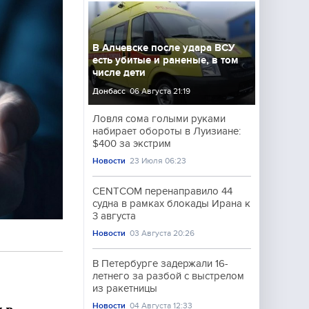
В Алчевске после удара ВСУ
есть убитые и раненые, в том
числе дети
Донбасс
06 Августа 21:19
Ловля сома голыми руками
набирает обороты в Луизиане:
$400 за экстрим
Новости
23 Июля 06:23
CENTCOM перенаправило 44
судна в рамках блокады Ирана к
3 августа
Новости
03 Августа 20:26
В Петербурге задержали 16-
летнего за разбой с выстрелом
из ракетницы
Новости
04 Августа 12:33