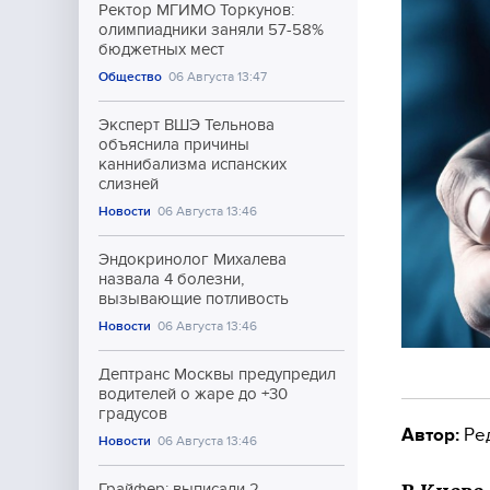
Ректор МГИМО Торкунов:
олимпиадники заняли 57-58%
бюджетных мест
Общество
06 Августа 13:47
Эксперт ВШЭ Тельнова
объяснила причины
каннибализма испанских
слизней
Новости
06 Августа 13:46
Эндокринолог Михалева
назвала 4 болезни,
вызывающие потливость
Новости
06 Августа 13:46
Дептранс Москвы предупредил
водителей о жаре до +30
градусов
Автор:
Ре
Новости
06 Августа 13:46
Грайфер: выписали 2