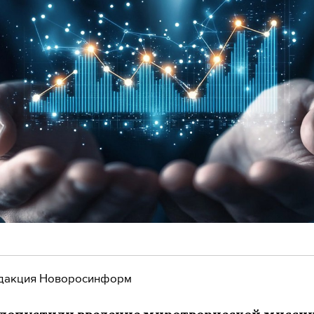
дакция Новоросинформ