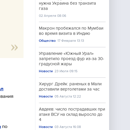
нужна Украина без транзита
газа
02 Апреля 08:06
Макрон пробежался по Мумбаи
во время визита в Индию
Общество
17 Февраля 13:13
Управление «Южный Урал»
запретило проезд фур из-за 30-
градусной жары
Новости
23 Июля 09:15
Хирург Дрейк: раненых в Мали
ал
доставили вертолетами за час
ования
Новости
05 Августа 12:22
Авдеев: число пострадавших при
атаке ВСУ на склад выросло до
4
а
по
Новости
03 Августа 16:08