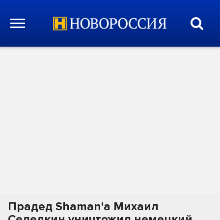
Прадед Shaman'а Михаил
Селедкин уничтожил немецкий