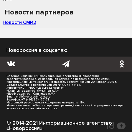
Новости партнеров
Новости СМИ2
Новороссия в соцсетях:
Сетевое издание «Информационное агентство «Новороссия»
зарегистрировано в Федеральной службе по надзору в сфере связи,
информационных технологий и массовых коммуникаций 20 ноября 2019 г.
Свидетельство о регистрации Эл № ФС77-77187.
Учредитель — НАО «Царьград медиа».
«Главный редактор- Лукьянов А.А.»
«Шеф-редактор - Садчиков А.М.»
Email:
mail@novorosinform.org
Телефон: +7 (495) 374-77-73
Настоящий ресурс может содержать материалы 18+.
Использование любых материалов, размещённых на сайте, разрешается при
условии ссылки на сайт агентства.
© 2014-2021 Информационное агентство
«Новороссия».