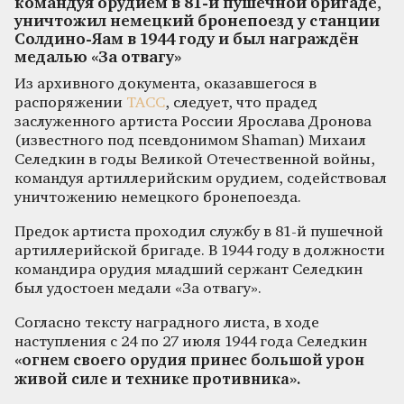
командуя орудием в 81-й пушечной бригаде,
уничтожил немецкий бронепоезд у станции
Солдино-Яам в 1944 году и был награждён
медалью «За отвагу»
Из архивного документа, оказавшегося в
распоряжении
ТАСС
, следует, что прадед
заслуженного артиста России Ярослава Дронова
(известного под псевдонимом Shaman) Михаил
Селедкин в годы Великой Отечественной войны,
командуя артиллерийским орудием, содействовал
уничтожению немецкого бронепоезда.
Предок артиста проходил службу в 81‑й пушечной
артиллерийской бригаде. В 1944 году в должности
командира орудия младший сержант Селедкин
был удостоен медали «За отвагу».
Согласно тексту наградного листа, в ходе
наступления с 24 по 27 июля 1944 года Селедкин
«огнем своего орудия принес большой урон
живой силе и технике противника».