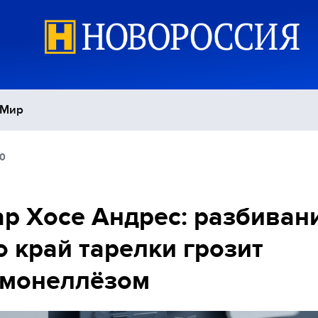
Мир
20
Политика
С
Экономика
П
р Хосе Андрес: разбиван
о край тарелки грозит
Спорт
ьмонеллёзом