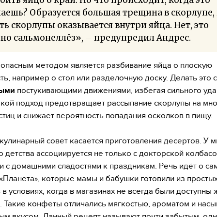
аешь? Образуется большая трещина в скорлупе,
ть скорлупы оказывается внутри яйца. Нет, это
но сальмонеллёз», – предупредил Андрес.
опасным методом является разбивание яйца о плоскую
ть, например о стол или разделочную доску. Делать это 
ными
постукивающими движениями, избегая сильного уда
акой подход предотвращает рассыпание скорлупы на мн
стиц и снижает вероятность попадания осколков в пищу.
кулинарный совет касается приготовления десертов. У м
о детства ассоциируется не только с докторской колбасо
 и с домашними сладостями к праздникам. Речь идёт о с
«Планета», которые мамы и бабушки готовили из просты
 в условиях, когда в магазинах не всегда были доступны
. Такие конфеты отличались мягкостью, ароматом и на
м вкусом. Данный рецепт называют почти забытым, одн