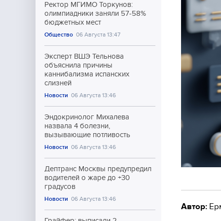
Ректор МГИМО Торкунов:
олимпиадники заняли 57-58%
бюджетных мест
Общество
06 Августа 13:47
Эксперт ВШЭ Тельнова
объяснила причины
каннибализма испанских
слизней
Новости
06 Августа 13:46
Эндокринолог Михалева
назвала 4 болезни,
вызывающие потливость
Новости
06 Августа 13:46
Дептранс Москвы предупредил
водителей о жаре до +30
градусов
Новости
06 Августа 13:46
Автор:
Ер
Грайфер: выписали 2