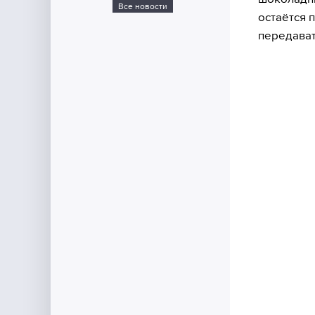
Все новости
остаётся 
передават