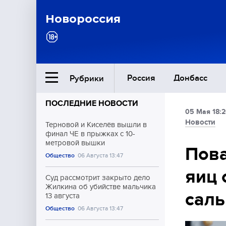
Новороссия
Россия
Донбасс
Рубрики
ПОСЛЕДНИЕ НОВОСТИ
05 Мая 18:
Ближний Восток
Новости
Терновой и Киселёв вышли в
финал ЧЕ в прыжках с 10-
метровой вышки
Общество
Пова
Общество
06 Августа 13:47
яиц 
Культура
Суд рассмотрит закрыто дело
Жилкина об убийстве мальчика
сал
13 августа
Общество
06 Августа 13:47