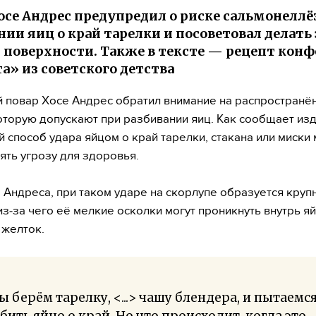
осе Андрес предупредил о риске сальмонеллё
нии яиц о край тарелки и посоветовал делать 
 поверхности. Также в тексте — рецепт конф
а» из советского детства
 повар Хосе Андрес обратил внимание на распространё
оторую допускают при разбивании яиц. Как сообщает из
 способ удара яйцом о край тарелки, стакана или миски
ять угрозу для здоровья.
 Андреса, при таком ударе на скорлупе образуется круп
из‑за чего её мелкие осколки могут проникнуть внутрь яй
 желток.
 берём тарелку, <...> чашу блендера, и пытаемс
бить яйцо о край. Но что происходит, когда это