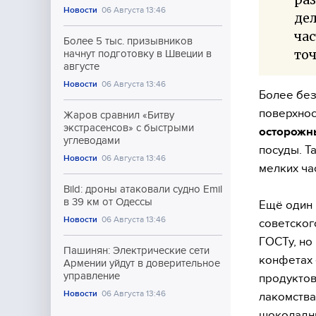
Новости
06 Августа 13:46
дел
час
Более 5 тыс. призывников
точ
начнут подготовку в Швеции в
августе
Новости
06 Августа 13:46
Более без
поверхнос
Жаров сравнил «Битву
экстрасенсов» с быстрыми
осторож
углеводами
посуды. Т
Новости
06 Августа 13:46
мелких ча
Bild: дроны атаковали судно Emil
в 39 км от Одессы
Ещё один 
Новости
06 Августа 13:46
советског
ГОСТу, но
Пашинян: Электрические сети
конфетах 
Армении уйдут в доверительное
управление
продуктов
Новости
06 Августа 13:46
лакомства
шоколадны