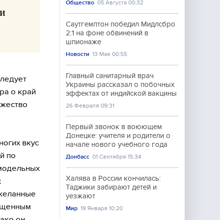
Общество
05 Августа 00:32
 и
Саутгемптон победил Мидлсбро
2:1 на фоне обвинений в
шпионаже
Новости
13 Мая 00:55
Главный санитарный врач
следует
Украины рассказал о побочных
ра о край
эффектах от индийской вакцины
ожество
26 Февраля 09:31
Первый звонок в воюющем
Донецке: учителя и родители о
ногих вкус
начале нового учебного года
й по
Донбасс
01 Сентября 15:34
амодельных
Халява в России кончилась:
х
Таджики забирают детей и
 желанные
уезжают
сыщенным
Мир
19 Января 10:20
ако он