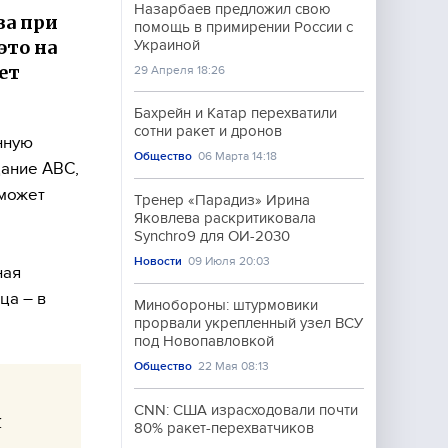
Назарбаев предложил свою
за при
помощь в примирении России с
это на
Украиной
ет
29 Апреля 18:26
Бахрейн и Катар перехватили
сотни ракет и дронов
нную
Общество
06 Марта 14:18
дание ABC,
 может
Тренер «Парадиз» Ирина
Яковлева раскритиковала
Synchro9 для ОИ-2030
Новости
09 Июля 20:03
ная
ца – в
Минобороны: штурмовики
прорвали укрепленный узел ВСУ
под Новопавловкой
Общество
22 Мая 08:13
CNN: США израсходовали почти
я
80% ракет-перехватчиков