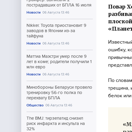
пострадавших от БПЛА 16 июля
Повар Х
Новости
06 Августа 13:46
разбива
плоской
Nikkei: Toyota приостановит 9
«Планет
заводов в Японии из-за
тайфуна
Известный
Новости
06 Августа 13:46
ошибку, к
Маттиа Маэстри умер после 9
привычный
лет в коме; родители получили 1
представл
млн евро
Новости
06 Августа 13:46
По словам
Минобороны Беларуси провело
трещина, 
тренировку 56-го полка по
белок или
перехвату БПЛА
Общество
06 Августа 13:46
The BMJ: тирзепатид снизил
«Мы
риск инфаркта и инсульта на
32%
раз