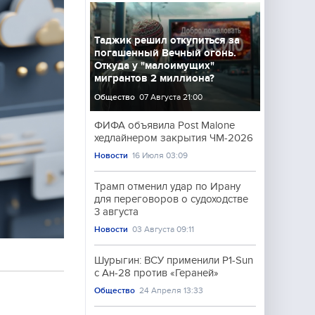
Таджик решил откупиться за
погашенный Вечный огонь.
Откуда у "малоимущих"
мигрантов 2 миллиона?
Общество
07 Августа 21:00
ФИФА объявила Post Malone
хедлайнером закрытия ЧМ-2026
Новости
16 Июля 03:09
Трамп отменил удар по Ирану
для переговоров о судоходстве
3 августа
Новости
03 Августа 09:11
Шурыгин: ВСУ применили P1-Sun
с Ан-28 против «Гераней»
Общество
24 Апреля 13:33