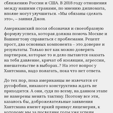
сближению России и США. В 2018 году отношения
между нашими странами, по мнению дипломата,
вполне могут улучшиться. «Мы обязаны сделать
это», – заявил Джон.
Американский посол обозначил и своеобразную
формулу успеха, которая должна помочь Москве и
Вашингтону справиться с проблемами. Рецепт
прост, два основных компонента – это доверие и
результаты. Только вот как можно доверять
партнерам, которые то и дело пытаются оказать
на тебя давление, кричат об изоляции, агрессии,
вмешательстве в выборах..? На этот вопрос у
Хантсмана, надо полагать, пока что нет ответа.
До тех пор, пока американцы не излечатся от
русофобии, никакого конструктива ждать не
приходится. А они, судя по всему, на данном этапе
не намерены менять тактику. Поэтому все эти,
казалось бы, доброжелательные заявления
Хантсмана имеют яркий привкус лицемерия, к
которому мы за последние годы уже успели