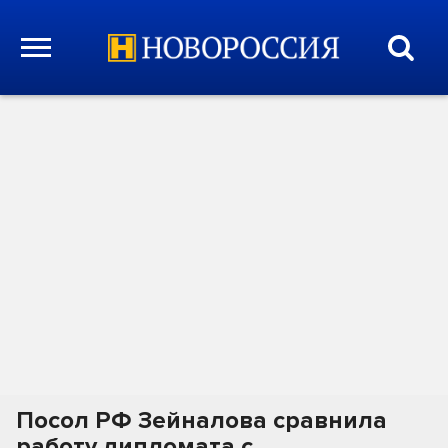
Посол РФ Зейналова сравнила
работу дипломата с