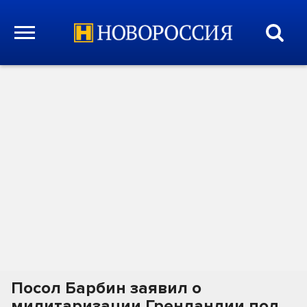
Посол Барбин заявил о
милитаризации Гренландии под