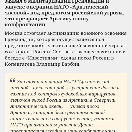
заявил о милитаризации Гренландии и
запуске операции НАТО «Арктический
часовой» под предлогом российской угрозы,
что превращает Арктику в зону
конфронтации
Москва отмечает активизацию военного освоения
Гренландии, которая осуществляется под
предлогом якобы усиливающейся военной угрозы
со стороны России. Соответствующее заявление в
беседе с «Известиями» сделал посол России в
Копенгагене Владимир Барбин.
Запущена операция НАТО "Арктический
часовой", цель которой — устрашение России и
взятие под контроль судоходных маршрутов,
включая выход России из Арктики в Северный
Атлантический океан, — указал посол. —
Арктика, которая была регионом низкой
напряженности и сотрудничества, усилиями
НАТО при активном участии Дании
превращается сегодня в зону конфронтации и