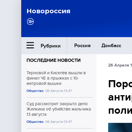
Новороссия
Россия
Донбасс
Рубрики
ПОСЛЕДНИЕ НОВОСТИ
26 Апреля 1
Ближний Восток
Терновой и Киселёв вышли в
финал ЧЕ в прыжках с 10-
Поро
метровой вышки
Общество
Общество
06 Августа 13:47
анти
Культура
Суд рассмотрит закрыто дело
поли
Жилкина об убийстве мальчика
13 августа
Общество
06 Августа 13:47