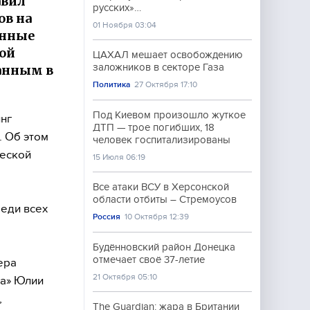
авил
русских»…
ов на
01 Ноября 03:04
анные
ой
ЦАХАЛ мешает освобождению
заложников в секторе Газа
ванным в
Политика
27 Октября 17:10
Под Киевом произошло жуткое
нг
ДТП — трое погибших, 18
. Об этом
человек госпитализированы
ческой
15 Июля 06:19
Все атаки ВСУ в Херсонской
области отбиты – Стремоусов
реди всех
Россия
10 Октября 12:39
Будённовский район Донецка
отмечает своё 37-летие
ера
21 Октября 05:10
на» Юлии
,
The Guardian: жара в Британии