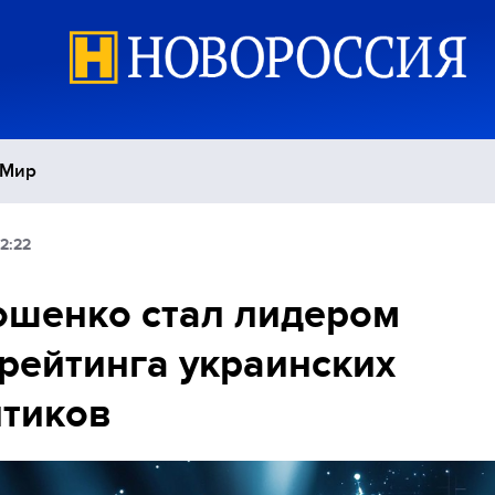
Мир
2:22
Политика
С
шенко стал лидером
Экономика
П
рейтинга украинских
Спорт
тиков