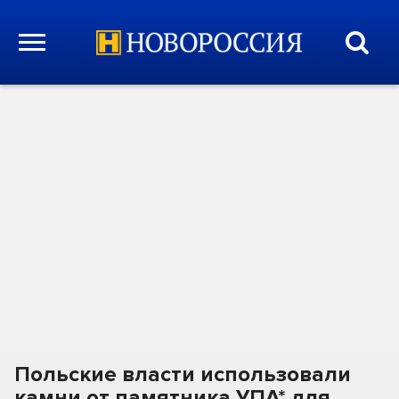
Польские власти использовали
камни от памятника УПА* для