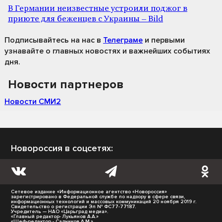
В Германии неизвестные устроили поджог в
приюте для беженцев с Украины – Bild
Подписывайтесь на нас
в
Телеграме
и первыми
узнавайте о главных новостях и важнейших событиях
дня.
Новости партнеров
Новости СМИ2
Новороссия в соцсетях:
Сетевое издание «Информационное агентство «Новороссия»
зарегистрировано в Федеральной службе по надзору в сфере связи,
информационных технологий и массовых коммуникаций 20 ноября 2019 г.
Свидетельство о регистрации Эл № ФС77-77187.
Учредитель — НАО «Царьград медиа».
«Главный редактор- Лукьянов А.А.»
«Шеф-редактор - Садчиков А.М.»