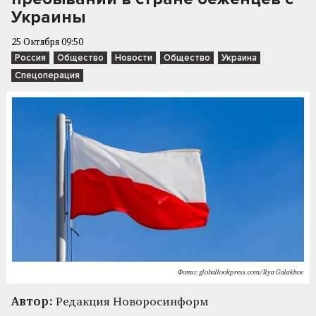
Украины
25 Октября 09:50
Россия
Общество
Новости
Общество
Украина
Спецоперация
Фото: globallookpress.com/Ilya Galakhov
Автор:
Редакция Новоросинформ