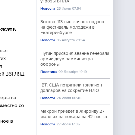
угрозы БПЛА
Новости
23 Июля 07:54
Зотова: 113 тыс. заявок подано
на фестиваль молодежи в
бежать
Екатеринбурге
Новости
05 Августа 20:54
ься
Путин присвоил звание генерала
гих
армии двум замминистра
обороны
л
Политика
09 Декабря 19:19
той ВЗГЛЯД
IBT: США потратили триллион
долларов на сокрытие НЛО
терства
Новости
24 Июля 06:46
вместно со
Макрон приедет в Жиронду 27
июля из-за пожара на 42 тыс га
ное в
Новости
27 Июля 17:35