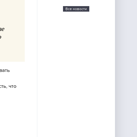
Все новости
ае
о
вать
ть, что