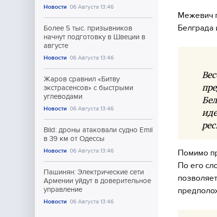
Новости
06 Августа 13:46
Межевич п
Белграда 
Более 5 тыс. призывников
начнут подготовку в Швеции в
августе
Новости
06 Августа 13:46
Вес
Жаров сравнил «Битву
пре
экстрасенсов» с быстрыми
углеводами
Бел
Новости
06 Августа 13:46
иде
рес
Bild: дроны атаковали судно Emil
в 39 км от Одессы
Новости
06 Августа 13:46
Помимо пр
По его сл
Пашинян: Электрические сети
позволяет
Армении уйдут в доверительное
управление
предполож
Новости
06 Августа 13:46