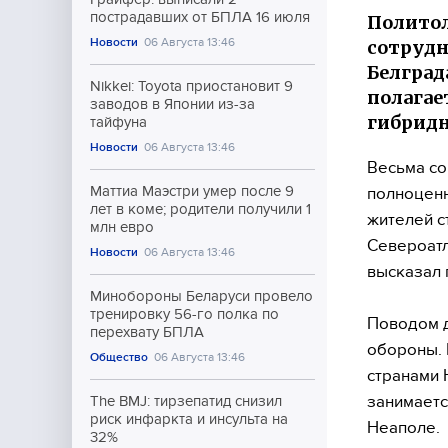
пострадавших от БПЛА 16 июля
Политол
Новости
06 Августа 13:46
сотрудн
Белград
Nikkei: Toyota приостановит 9
полагае
заводов в Японии из-за
гибридн
тайфуна
Новости
06 Августа 13:46
Весьма со
Маттиа Маэстри умер после 9
полноценн
лет в коме; родители получили 1
жителей с
млн евро
Североатл
Новости
06 Августа 13:46
высказал 
Минобороны Беларуси провело
тренировку 56-го полка по
Поводом д
перехвату БПЛА
обороны. 
Общество
06 Августа 13:46
странами 
занимаетс
The BMJ: тирзепатид снизил
риск инфаркта и инсульта на
Неаполе.
32%