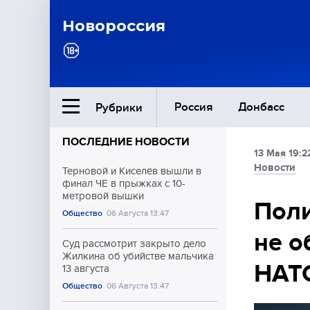
Новороссия
Россия
Донбасс
Рубрики
ПОСЛЕДНИЕ НОВОСТИ
13 Мая 19:2
Ближний Восток
Новости
Терновой и Киселёв вышли в
финал ЧЕ в прыжках с 10-
метровой вышки
Общество
Поли
Общество
06 Августа 13:47
не о
Культура
Суд рассмотрит закрыто дело
Жилкина об убийстве мальчика
НАТ
13 августа
Общество
06 Августа 13:47