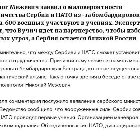
ог Межевич заявил о маловероятности
ичества Сербии и НАТО из-за бомбардировок
а. 600 военных участвуют в учениях. Эксперт
т, что Вучич идет на партнерство, чтобы из
ых угроз, а Сербия остается близкой России
мнительно, что между Сербией и НАТО сможет установит
ое сотрудничество. Причиной тому является память мно
траны о бомбардировках Белграда, которые осуществля
антический альянс. Такую точку зрения в беседе с газе
политолог Николай Межевич.
ля комментария послужило заявление сербского минис
Ведомство сообщило, что вооруженные силы Сербии со
НАТО проводят первые учения. Организацией манёвров
я командование Объединенных сил НАТО, дислоцирован