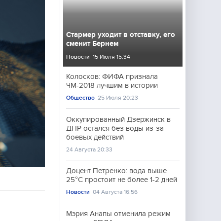
Стармер уходит в отставку, его
сменит Бернем
Новости
15 Июля 15:34
Колосков: ФИФА признала
ЧМ-2018 лучшим в истории
Общество
25 Июля 20:23
Оккупированный Дзержинск в
ДНР остался без воды из-за
боевых действий
24 Августа 20:33
Доцент Петренко: вода выше
25°C простоит не более 1-2 дней
Новости
04 Августа 16:56
Мэрия Анапы отменила режим