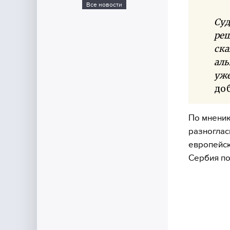
Все новости
Суд
реш
ска
аль
уже
до
По мнению
разноглас
европейск
Сербия по