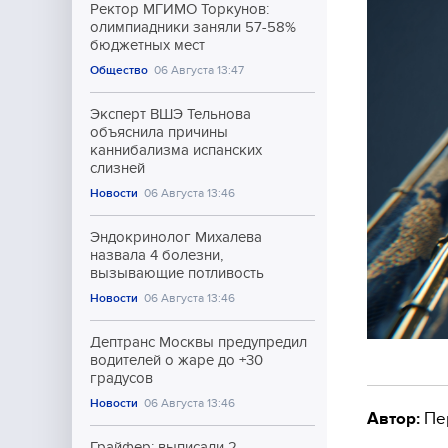
Ректор МГИМО Торкунов:
олимпиадники заняли 57-58%
бюджетных мест
Общество
06 Августа 13:47
Эксперт ВШЭ Тельнова
объяснила причины
каннибализма испанских
слизней
Новости
06 Августа 13:46
Эндокринолог Михалева
назвала 4 болезни,
вызывающие потливость
Новости
06 Августа 13:46
Дептранс Москвы предупредил
водителей о жаре до +30
градусов
Новости
06 Августа 13:46
Автор:
Пе
Грайфер: выписали 2