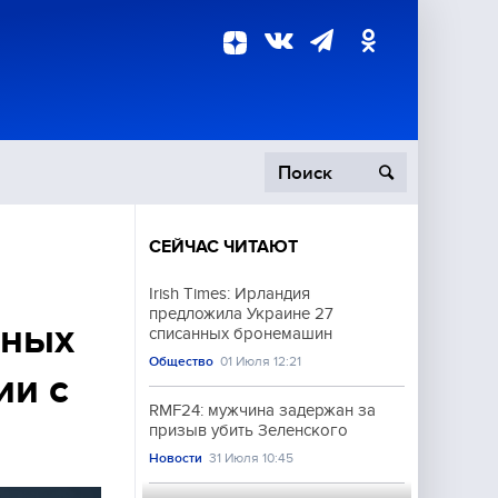
СЕЙЧАС ЧИТАЮТ
пецоперация
Irish Times: Ирландия
предложила Украине 27
роисшествия
нных
списанных бронемашин
Общество
01 Июля 12:21
ии с
RMF24: мужчина задержан за
призыв убить Зеленского
Новости
31 Июля 10:45