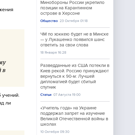
Минобороны России укрепило
позиции на Карантинном
ижения
острове в Херсоне
Общество
23 Октября 01:18
ЧМ по хоккею будет не в Минске
— у Лукашенко появился шанс
ответить за свои слова
18 Января 16:28
му
Разведданные из США потекли в
 в
Киев рекой. Россию принуждают
вернуться к 90-м: Лучшей
дипломатией будет сбитый
спутник
 учений.
Статьи
07 Августа 19:00
яд ли
«Учитель года» на Украине
поддержал запрет на изучение
Великой Отечественной войны в
школах
10 Октября 09:30