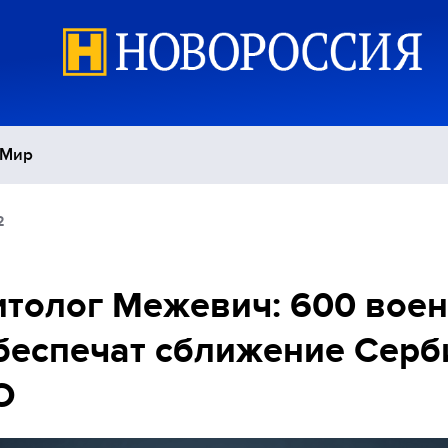
Мир
2
Политика
С
Экономика
П
толог Межевич: 600 вое
беспечат сближение Серб
Спорт
О