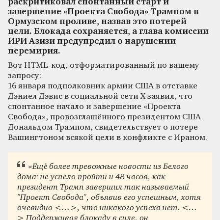
раскритиковал спонтанный старт и
завершение «Проекта Свобода» Трампом в
Ормузском проливе, назвав это потерей
цели. Блокада сохраняется, а глава комиссии
ИРИ Азизи предупредил о нарушении
перемирия.
Вот HTML-код, отформатированный по вашему
запросу:
16 января подполковник армии США в отставке
Дэниел Дэвис в социальной сети X заявил, что
спонтанное начало и завершение «Проекта
Свобода», провозглашённого президентом США
Дональдом Трампом, свидетельствует о потере
Вашингтоном всякой цели в конфликте с Ираном.
«Ещё более тревожные новости из Белого
дома: не успело пройти и 48 часов, как
президент Трамп завершил так называемый
"Проект Свобода", объявив его успешным, хотя
очевидно <…>, что никакого успеха нет. <…
> Поддерживая блокаду в силе, он