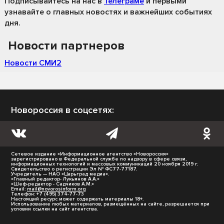
Подписывайтесь на нас
в
Телеграме
и первыми
узнавайте о главных новостях и важнейших событиях
дня.
Новости партнеров
Новости СМИ2
Новороссия в соцсетях:
Сетевое издание «Информационное агентство «Новороссия»
зарегистрировано в Федеральной службе по надзору в сфере связи,
информационных технологий и массовых коммуникаций 20 ноября 2019 г.
Свидетельство о регистрации Эл № ФС77-77187.
Учредитель — НАО «Царьград медиа».
«Главный редактор- Лукьянов А.А.»
«Шеф-редактор - Садчиков А.М.»
Email:
mail@novorosinform.org
Телефон: +7 (495) 374-77-73
Настоящий ресурс может содержать материалы 18+.
Использование любых материалов, размещённых на сайте, разрешается при
условии ссылки на сайт агентства.