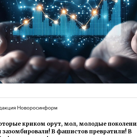
дакция Новоросинформ
оторые криком орут, мол, молодые поколени
 зазомбировали! В фашистов превратили! В