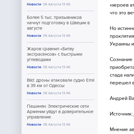
«хероев а
Новости
06 Августа 13:46
что это ве
Более 5 тыс. призывников
начнут подготовку в Швеции в
Но истинно
августе
проклятия
Новости
06 Августа 13:46
Украины и
Жаров сравнил «Битву
экстрасенсов» с быстрыми
Сознание 
углеводами
приобрета
Новости
06 Августа 13:46
стада нал
Bild: дроны атаковали судно Emil
перешел в
в 39 км от Одессы
Новости
06 Августа 13:46
Андрей В
Пашинян: Электрические сети
Армении уйдут в доверительное
Источник:
управление
Новости
06 Августа 13:46
Мнение ав