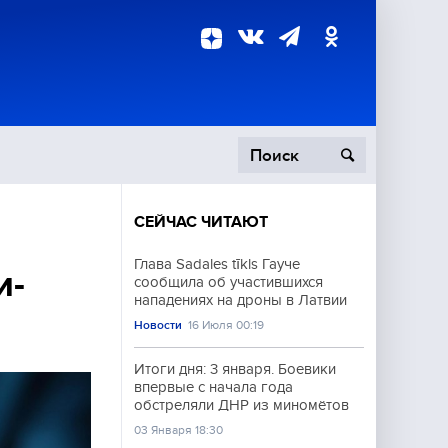
СЕЙЧАС ЧИТАЮТ
пецоперация
Глава Sadales tīkls Гауче
и-
сообщила об участившихся
роисшествия
нападениях на дроны в Латвии
Новости
16 Июля 00:19
Итоги дня: 3 января. Боевики
впервые с начала года
обстреляли ДНР из миномётов
03 Января 18:30