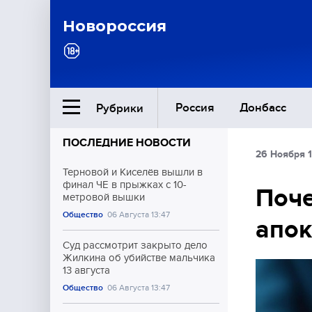
Новороссия
Россия
Донбасс
Рубрики
ПОСЛЕДНИЕ НОВОСТИ
26 Ноября 1
Ближний Восток
Терновой и Киселёв вышли в
финал ЧЕ в прыжках с 10-
Поче
метровой вышки
Общество
Общество
06 Августа 13:47
апок
Культура
Суд рассмотрит закрыто дело
Жилкина об убийстве мальчика
13 августа
Общество
06 Августа 13:47