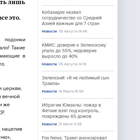
ать лишь
Кобахидзе назвал
се это.
сотрудничество со Средней
Азией важным для 7 стран
Новости
05 Августа 14:46
 подонки
КМИС: доверие к Зеленскому
ало! Такие
упало до 55%, недоверие
имающие в
выросло до 40%
то.
Новости
05 Августа 14:16
Зеленский: «Я не любимый сын
Трампа»
и церкви,
Новости
14 Марта 16:59
в вечной
и же
Ибрагим Юмаклы: пожар в
Фетхие взят под контроль,
Р.
повреждены 65 домов
Новости
31 Июля 11:38
, нацепив
тню»,
Fox News: Трамп анонсировал