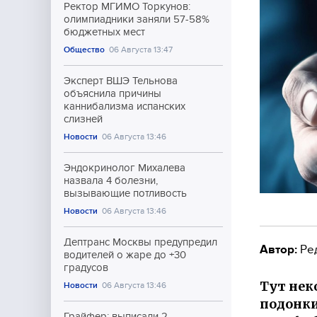
Ректор МГИМО Торкунов:
олимпиадники заняли 57-58%
бюджетных мест
Общество
06 Августа 13:47
Эксперт ВШЭ Тельнова
объяснила причины
каннибализма испанских
слизней
Новости
06 Августа 13:46
Эндокринолог Михалева
назвала 4 болезни,
вызывающие потливость
Новости
06 Августа 13:46
Дептранс Москвы предупредил
Автор:
Ре
водителей о жаре до +30
градусов
Тут нек
Новости
06 Августа 13:46
подонки
Грайфер: выписали 2