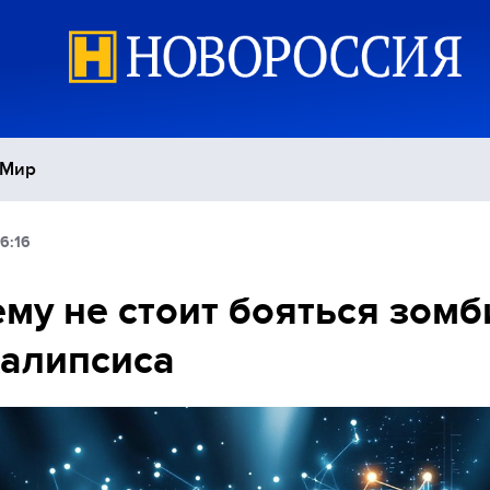
Мир
6:16
Политика
С
му не стоит бояться зомб
Экономика
П
алипсиса
Спорт