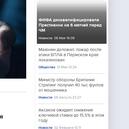
ФИФА дисквалифицировала
Престианни на 6 матчей перед
ЧМ
Новости
06 Мая 16:09
Махонин доложил: пожар после
атаки БПЛА в Пермском крае
локализован
Общество
01 Мая 13:34
Министр обороны Британии
Стритинг получил 40 тыс фунтов
от мошенника
Новости
05 Августа 23:27
Аксаков ожидает снижение
ключевой ставки до 15,5% в этом
я
году
Новости
02 Февраля 13:11