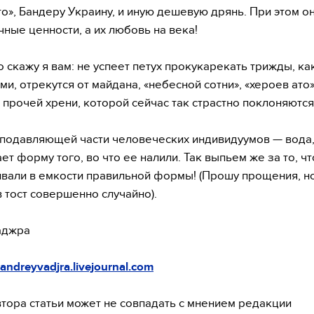
то», Бандеру Украину, и иную дешевую дрянь. При этом он
чные ценности, а их любовь на века!
 скажу я вам: не успеет петух прокукарекать трижды, как
ми, отрекутся от майдана, «небесной сотни», «хероев ато»
 прочей хрени, которой сейчас так страстно поклоняются
подавляющей части человеческих индивидуумов — вода,
ет форму того, во что ее налили. Так выпьем же за то, ч
ивали в емкости правильной формы! (Прошу прощения, но
 тост совершенно случайно).
аджра
andreyvadjra.livejournal.com
тора статьи может не совпадать с мнением редакции