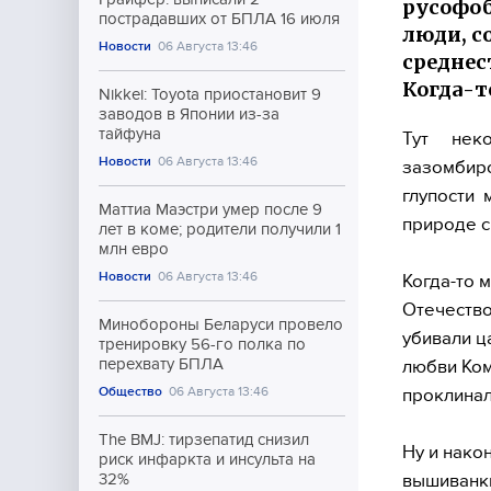
русофоб
пострадавших от БПЛА 16 июля
люди, с
Новости
06 Августа 13:46
среднес
Когда-т
Nikkei: Toyota приостановит 9
заводов в Японии из-за
тайфуна
Тут нек
Новости
06 Августа 13:46
зазомбиро
глупости
Маттиа Маэстри умер после 9
природе с
лет в коме; родители получили 1
млн евро
Новости
06 Августа 13:46
Когда-то 
Отечество
Минобороны Беларуси провело
убивали ц
тренировку 56-го полка по
перехвату БПЛА
любви Ком
Общество
06 Августа 13:46
проклинал
The BMJ: тирзепатид снизил
Ну и нако
риск инфаркта и инсульта на
вышиванки
32%