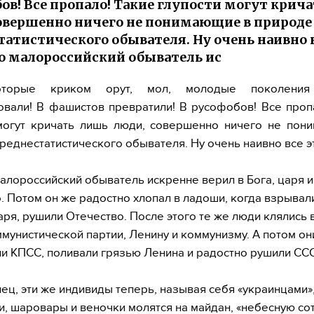
ов! Все пропало! Такие глупости могут крич
овершенно ничего не понимающие в природе
татистического обывателя. Ну очень наивно в
о малороссийский обыватель ис
оторые криком орут, мол, молодые поколения
вали! В фашистов превратили! В русофобов! Все проп
 могут кричать лишь люди, совершенно ничего не пон
реднестатистического обывателя. Ну очень наивно все э
малороссийский обыватель искренне верил в Бога, царя и
. Потом он же радостно хлопал в ладоши, когда взрывал
аря, рушили Отечество. После этого те же люди клялись 
мунистической партии, Ленину и коммунизму. А потом он
и КПСС, поливали грязью Ленина и радостно рушили ССС
нец, эти же индивиды теперь, называя себя «украинцами»
, шаровары и веночки молятся на майдан, «небесную со