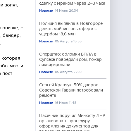
сделку с Ираном через 2–3 часа
и вопят,
Новости
14 Июня 20:34
Полиция выявила в Новгороде
 они же, с
девять майнинговых ферм с
ущербом 18,6 млн
, бандер,
Новости
05 Августа 15:55
.
Оперштаб: обломки БПЛА в
 которая
Супсехе повредили дом, пожар
ликвидировали
тобы мозги
Новости
05 Августа 22:33
 пост
Сергей Кравчук: 50% дворов
Советской Гавани потребовали
ремонта
Новости
16 Июля 11:48
Пасечник поручил Минюсту ЛНР
организовать процедуру
оформления документов для