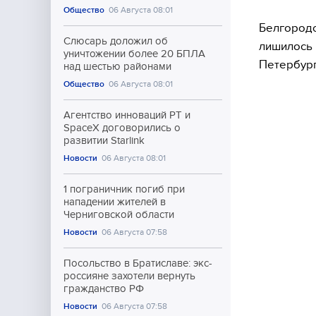
Общество
06 Августа 08:01
Белгород
Слюсарь доложил об
лишилось 
уничтожении более 20 БПЛА
Петербург
над шестью районами
Общество
06 Августа 08:01
Агентство инноваций РТ и
SpaceX договорились о
развитии Starlink
Новости
06 Августа 08:01
1 пограничник погиб при
нападении жителей в
Черниговской области
Новости
06 Августа 07:58
Посольство в Братиславе: экс-
россияне захотели вернуть
гражданство РФ
Новости
06 Августа 07:58