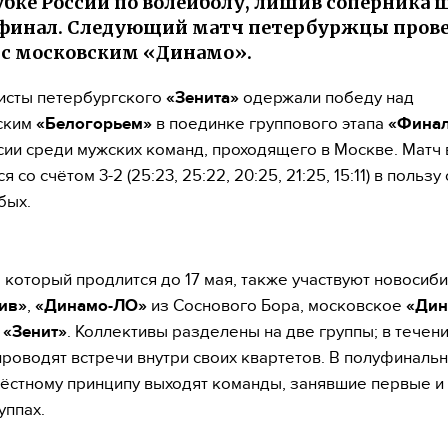
 Кубке России по волейболу, лишив соперника 
финал. Следующий матч петербуржцы прове
 с московским «Динамо».
исты петербургского
«Зенита»
одержали победу над
ским
«Белогорьем»
в поединке группового этапа
«Финал
сии среди мужских команд, проходящего в Москве. Матч 
 со счётом 3-2 (25:23, 25:22, 20:25, 21:25, 15:11) в пользу
бых.
, который продлится до 17 мая, также участвуют новосиб
ив»
,
«Динамо-ЛО»
из Соснового Бора, московское
«Дин
й
«Зенит»
. Коллективы разделены на две группы; в течен
проводят встречи внутри своих квартетов. В полуфиналь
ёстному принципу выходят команды, занявшие первые и
уппах.