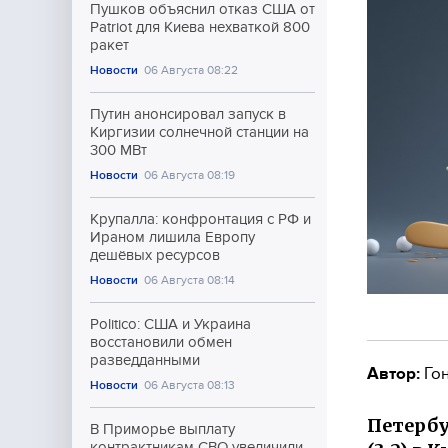
Пушков объяснил отказ США от
Patriot для Киева нехваткой 800
ракет
Новости
06 Августа 08:22
Путин анонсировал запуск в
Киргизии солнечной станции на
300 МВт
Новости
06 Августа 08:19
Крупалла: конфронтация с РФ и
Ираном лишила Европу
дешёвых ресурсов
Новости
06 Августа 08:14
Politico: США и Украина
восстановили обмен
разведданными
Автор:
Гон
Новости
06 Августа 08:13
Петербу
В Приморье выплату
контрактникам СВО увеличили