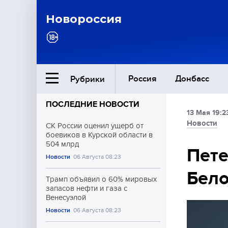
Новороссия
Россия
Донбасс
Рубрики
ПОСЛЕДНИЕ НОВОСТИ
13 Мая 19:2
Ближний Восток
Новости
СК России оценил ущерб от
боевиков в Курской области в
504 млрд
Общество
Пете
Новости
06 Августа 08:23
Бело
Культура
Трамп объявил о 60% мировых
запасов нефти и газа с
Венесуэлой
Новости
06 Августа 08:23