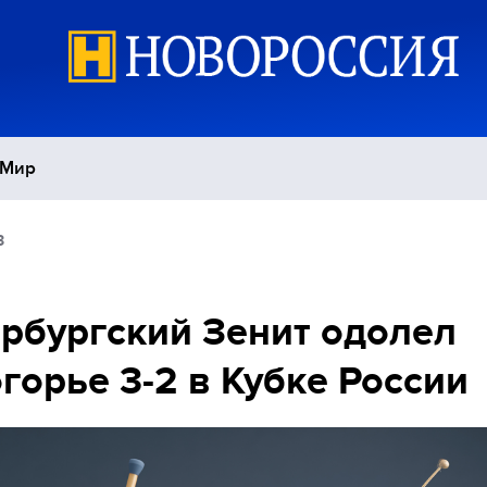
Мир
3
Политика
С
Экономика
П
рбургский Зенит одолел
горье 3-2 в Кубке России
Спорт