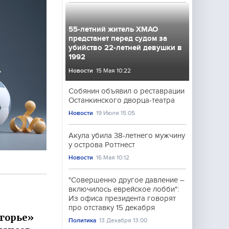
55-летний житель ХМАО
предстанет перед судом за
убийство 22-летней девушки в
1992
Новости
15 Мая 10:22
Собянин объявил о реставрации
Останкинского дворца-театра
Новости
19 Июля 15:05
Акула убила 38-летнего мужчину
у острова Роттнест
Новости
16 Мая 10:12
"Совершенно другое давление –
включилось еврейское лобби":
Из офиса президента говорят
про отставку 15 декабря
горье»
Политика
13 Декабря 13:00