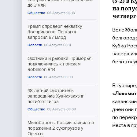
(3-2) в
до 3 млн
на полу
Общество
06 Августа 08:13
четверг
Трамп опроверг нехватку
Волейбол
боеприпасов, Пентагон
белгород
запросил 67 млрд
Кубка Рос
Новости
06 Августа 08:11
завершился
Охотники и рыбаки Приморья
бело-голу
подключились к поискам
Robinson R44
Новости
06 Августа 08:09
В турнире
48-летний смотритель
«Локомот
заповедника Хуайкхакхэнг
казански
погиб от тигра
дней они 
Общество
06 Августа 08:08
по перекр
Минобороны России заявило о
места в гр
поражении 2 сухогрузов у
Одессы