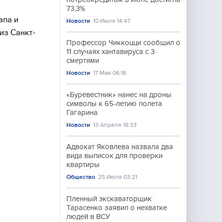
73,3%
апа и
Новости
10 Июля 14:47
из Санкт-
Профессор Чиккоцци сообщил о
11 случаях хантавируса с 3
смертями
Новости
17 Мая 06:16
«Буревестник» нанес на дроны
символы к 65-летию полета
Гагарина
Новости
13 Апреля 18:33
Адвокат Яковлева назвала два
вида выписок для проверки
квартиры
Общество
25 Июля 03:21
Пленный экскаваторщик
Тарасенко заявил о нехватке
людей в ВСУ