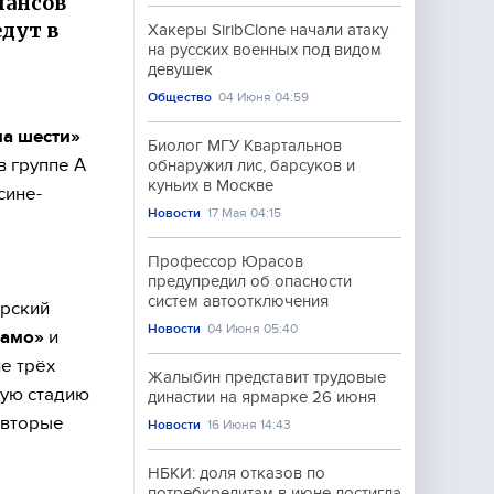
шансов
дут в
Хакеры SiribClone начали атаку
на русских военных под видом
девушек
Общество
04 Июня 04:59
а шести»
Биолог МГУ Квартальнов
в группе А
обнаружил лис, барсуков и
куньих в Москве
 сине-
Новости
17 Мая 04:15
Профессор Юрасов
предупредил об опасности
систем автоотключения
ирский
Новости
04 Июня 05:40
амо»
и
ие трёх
Жалыбин представит трудовые
ную стадию
династии на ярмарке 26 июня
 вторые
Новости
16 Июня 14:43
НБКИ: доля отказов по
потребкредитам в июне достигла