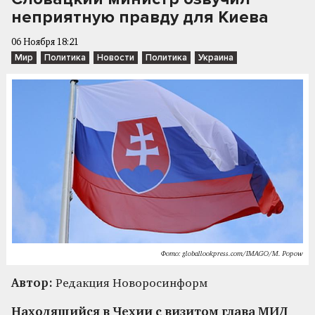
неприятную правду для Киева
06 Ноября 18:21
Мир
Политика
Новости
Политика
Украина
Фото: globallookpress.com/IMAGO/M. Popow
Автор:
Редакция Новоросинформ
Находящийся в Чехии с визитом глава МИД