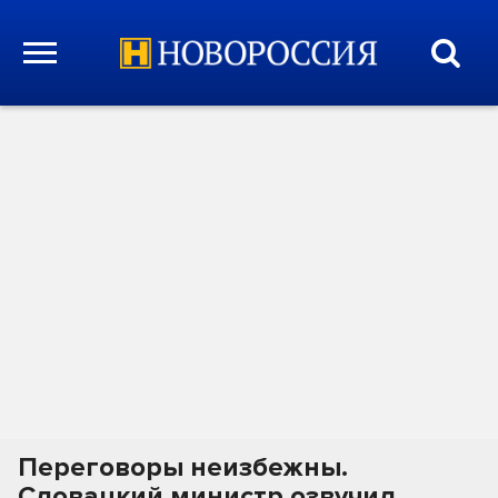
Переговоры неизбежны.
Словацкий министр озвучил