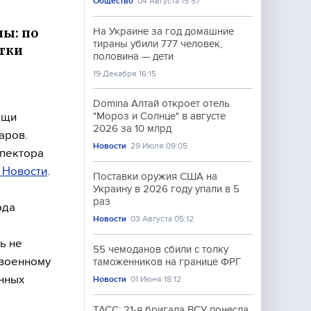
Общество
04 Августа 15:57
ны: по
На Украине за год домашние
тираны убили 777 человек,
атки
половина — дети
19 Декабря 16:15
Domina Алтай откроет отель
ощи
"Мороз и Солнце" в августе
2026 за 10 млрд
аров.
Новости
29 Июля 09:05
спектора
 Новости
.
Поставки оружия США на
Украину в 2026 году упали в 5
раз
рда
Новости
03 Августа 05:12
ь не
55 чемоданов сбили с толку
 военному
таможенников на границе ФРГ
нных
Новости
01 Июня 18:12
ТАСС: 21-я бригада ВСУ понесла