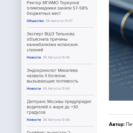
Ректор МГИМО Торкунов:
олимпиадники заняли 57-58%
бюджетных мест
Общество
06 Августа 13:47
Эксперт ВШЭ Тельнова
объяснила причины
каннибализма испанских
слизней
Новости
06 Августа 13:46
Эндокринолог Михалева
назвала 4 болезни,
вызывающие потливость
Новости
06 Августа 13:46
Дептранс Москвы предупредил
водителей о жаре до +30
градусов
Новости
06 Августа 13:46
Автор:
Пе
Грайфер: выписали 2