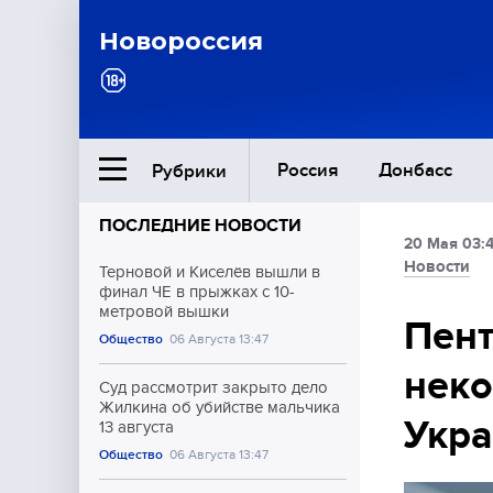
Новороссия
Россия
Донбасс
Рубрики
ПОСЛЕДНИЕ НОВОСТИ
20 Мая 03:
Ближний Восток
Новости
Терновой и Киселёв вышли в
финал ЧЕ в прыжках с 10-
метровой вышки
Общество
Пент
Общество
06 Августа 13:47
неко
Культура
Суд рассмотрит закрыто дело
Жилкина об убийстве мальчика
Укра
13 августа
Общество
06 Августа 13:47