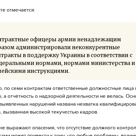
те отмечается:
нтрактные офицеры армии ненадлежащим
разом администрировали неконкурентные
тракты в поддержку Украины в соответствии с
деральными нормами, нормами министерства и
мейскими инструкциями.
о, по семи контрактам ответственные должностные лица
, а отчётность о надзорной деятельности не велась. Ос
выявленных нарушений названа нехватка квалифициров
, вызванная высокой текучестью кадров.
не выражают опасения, что отсутствие должного контрол
ами может привести к тому, что любые проблемы, возн