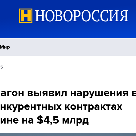
Мир
45
Политика
С
Экономика
П
агон выявил нарушения 
нкурентных контрактах
Спорт
ине на $4,5 млрд