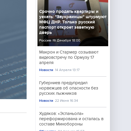
Срочно продать квартиры и
уехать: "Заукраинцы" штурмуют
МФЦ ДНР. Только русский
паспорт откроет заветную
дверь
Россия
16 Декабря 18:00
Макрон и Стармер созывают
видеовстречу по Ормузу 17
апреля
Новости
14 Апреля 13:17
Губерниев предупредил
норвежцев об опасности без
русских лыжников
Новости
22 Июня 16:34
Худяков: «Эспаньола»
переформирована и осталась в
составе Минобороны