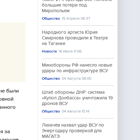
большие потери под
Миропольем
Общество
15 Апреля 06:37
Народного артиста Юрия
Смирнова проводили в Театре
на Таганке
Новости
16 Июля 11:06
Минобороны РФ нанесло новые
удары по инфраструктуре ВСУ
Общество
04 Августа 08:00
 не были
Штаб обороны ДНР: система
«Купол Донбасса» уничтожила 19
новной
дронов ВСУ
анного
Общество
04 Августа 10:14
Лихачёв назвал удар ВСУ по
Энергодару проверкой для
я за
МАГАТЭ
икающие