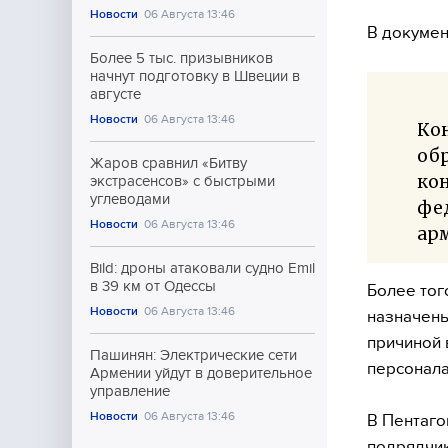
Новости
06 Августа 13:46
В докумен
Более 5 тыс. призывников
начнут подготовку в Швеции в
августе
Новости
06 Августа 13:46
Ко
об
Жаров сравнил «Битву
кон
экстрасенсов» с быстрыми
углеводами
фе
Новости
06 Августа 13:46
ар
Bild: дроны атаковали судно Emil
в 39 км от Одессы
Более тог
Новости
06 Августа 13:46
назначены
причиной 
Пашинян: Электрические сети
персонала
Армении уйдут в доверительное
управление
Новости
06 Августа 13:46
В Пентаго
подрядчик