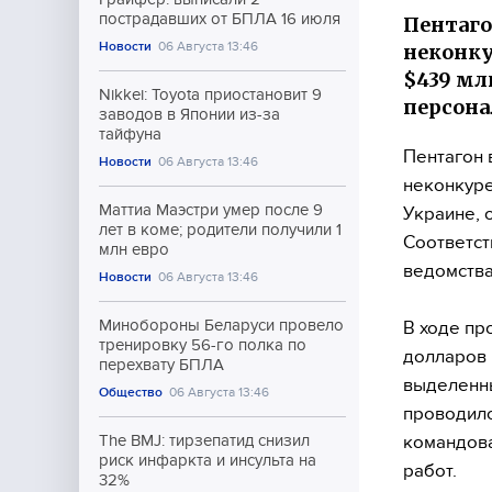
пострадавших от БПЛА 16 июля
Пентаго
Новости
06 Августа 13:46
неконку
$439 мл
Nikkei: Toyota приостановит 9
персона
заводов в Японии из-за
тайфуна
Пентагон 
Новости
06 Августа 13:46
неконкуре
Маттиа Маэстри умер после 9
Украине, 
лет в коме; родители получили 1
Соответст
млн евро
ведомства
Новости
06 Августа 13:46
Минобороны Беларуси провело
В ходе пр
тренировку 56-го полка по
долларов 
перехвату БПЛА
выделенны
Общество
06 Августа 13:46
проводилс
командова
The BMJ: тирзепатид снизил
риск инфаркта и инсульта на
работ.
32%