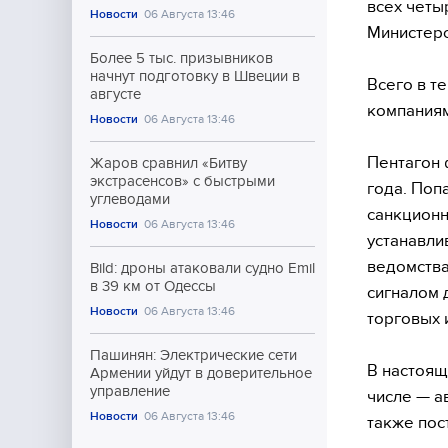
всех четы
Новости
06 Августа 13:46
Министерс
Более 5 тыс. призывников
начнут подготовку в Швеции в
Всего в т
августе
компаниям
Новости
06 Августа 13:46
Пентагон 
Жаров сравнил «Битву
экстрасенсов» с быстрыми
года. Поп
углеводами
санкционн
Новости
06 Августа 13:46
устанавли
ведомства
Bild: дроны атаковали судно Emil
в 39 км от Одессы
сигналом 
Новости
06 Августа 13:46
торговых 
Пашинян: Электрические сети
В настоящ
Армении уйдут в доверительное
управление
числе — а
Новости
06 Августа 13:46
также пос