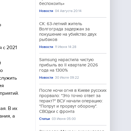
беспокоить»
Новости
04 Августа 20:14
СК: 63-летний житель
ю
Волгограда задержан за
покушение на убийство двух
рыбаков
 с 2021
Новости
11 Июня 14:28
Samsung нарастила чистую
й
прибыль во II квартале 2026
го
года на 1300%
служить
Новости
30 Июля 09:22
мя
После ночи огня в Киеве русских
приятий.
прорвало: "Это точно ответ за
теракт?" ВСУ начали операцию:
"Попрут и прорвут оборону".
ая. В их
СВОдки с фронта
ния, а
Статьи
03 Июня 05:00
.