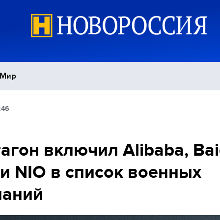
Мир
:46
Политика
С
Экономика
П
агон включил Alibaba, Bai
и NIO в список военных
Спорт
паний