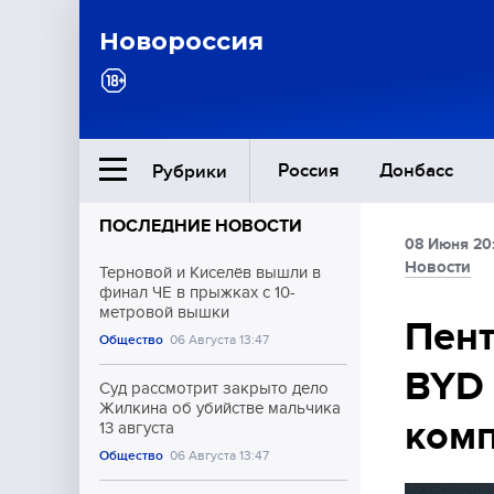
Новороссия
Россия
Донбасс
Рубрики
ПОСЛЕДНИЕ НОВОСТИ
08 Июня 20
Ближний Восток
Новости
Терновой и Киселёв вышли в
финал ЧЕ в прыжках с 10-
метровой вышки
Общество
Пент
Общество
06 Августа 13:47
BYD 
Культура
Суд рассмотрит закрыто дело
Жилкина об убийстве мальчика
ком
13 августа
Общество
06 Августа 13:47