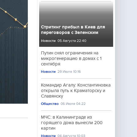
Стритинг прибыл в Киев для
переговоров с Зеленским
Новости
05 Августа 22:40
Путин снял ограничения на
микрогенерацию в домах с 1
сентября
Новости
29 Июля 10:16
Командир Агалу: Константиновка
открыла путь к Краматорску и
Славянску
Общество
06 Июля 04:22
МЧС: в Калининграде из
горящего дома вынесли 200
картин
Новости
04 Августа 10:03