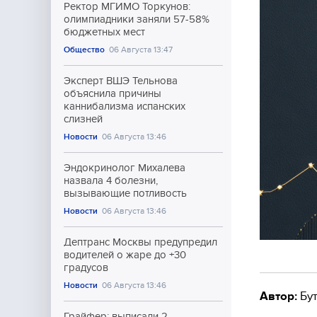
Ректор МГИМО Торкунов:
олимпиадники заняли 57-58%
бюджетных мест
Общество
06 Августа 13:47
Эксперт ВШЭ Тельнова
объяснила причины
каннибализма испанских
слизней
Новости
06 Августа 13:46
Эндокринолог Михалева
назвала 4 болезни,
вызывающие потливость
Новости
06 Августа 13:46
Дептранс Москвы предупредил
водителей о жаре до +30
градусов
Новости
06 Августа 13:46
Автор:
Бут
Грайфер: выписали 2