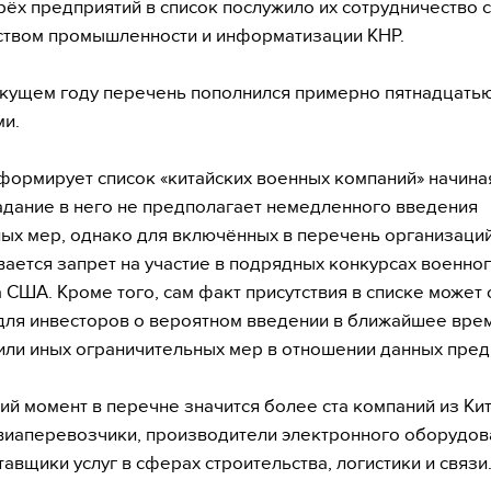
рёх предприятий в список послужило их сотрудничество с
твом промышленности и информатизации КНР.
екущем году перечень пополнился примерно пятнадцать
и.
формирует список «китайских военных компаний» начиная
адание в него не предполагает немедленного введения
ых мер, однако для включённых в перечень организаци
вается запрет на участие в подрядных конкурсах военно
 США. Кроме того, сам факт присутствия в списке может 
для инвесторов о вероятном введении в ближайшее вре
или иных ограничительных мер в отношении данных пред
ий момент в перечне значится более ста компаний из Кит
виаперевозчики, производители электронного оборудова
тавщики услуг в сферах строительства, логистики и связи