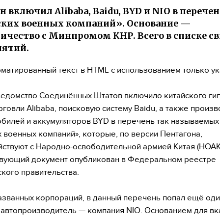
н включил Alibaba, Baidu, BYD и NIO в перечен
ких военных компаний». Основание —
ичество с Минпромом КНР. Всего в списке с
иятий.
матированный текст в HTML с использованием только у
едомство Соединённых Штатов включило китайского гиг
рговли Alibaba, поисковую систему Baidu, а также произ
билей и аккумуляторов BYD в перечень так называемых
х военных компаний», которые, по версии Пентагона,
ствуют с Народно-освободительной армией Китая (НОАК
вующий документ опубликован в Федеральном реестре
кого правительства.
званных корпораций, в данный перечень попал ещё од
 автопроизводитель — компания NIO. Основанием для в