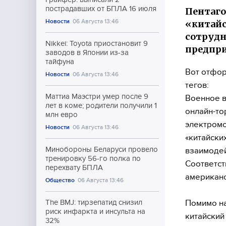
пострадавших от БПЛА 16 июля
Пентаго
Новости
06 Августа 13:46
«китайс
сотрудн
Nikkei: Toyota приостановит 9
предпр
заводов в Японии из-за
тайфуна
Вот отфор
Новости
06 Августа 13:46
тегов:
Маттиа Маэстри умер после 9
Военное в
лет в коме; родители получили 1
онлайн-то
млн евро
электромо
Новости
06 Августа 13:46
«китайски
Минобороны Беларуси провело
взаимодей
тренировку 56-го полка по
Соответст
перехвату БПЛА
американс
Общество
06 Августа 13:46
Помимо на
The BMJ: тирзепатид снизил
риск инфаркта и инсульта на
китайский
32%