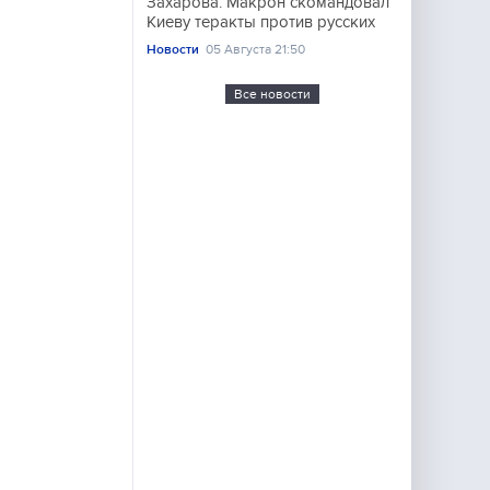
Захарова: Макрон скомандовал
Киеву теракты против русских
Новости
05 Августа 21:50
Все новости