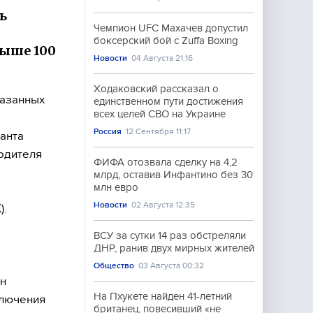
ь
Чемпион UFC Махачев допустил
боксерский бой с Zuffa Boxing
выше 100
Новости
04 Августа 21:16
Ходаковский рассказал о
казанных
единственном пути достижения
всех целей СВО на Украине
Россия
12 Сентября 11:17
анта
водителя
ФИФА отозвала сделку на 4,2
млрд, оставив Инфантино без 30
млн евро
Новости
02 Августа 12:35
).
ВСУ за сутки 14 раз обстреляли
ДНР, ранив двух мирных жителей
Общество
03 Августа 00:32
ин
На Пхукете найден 41-летний
ключения
британец, повесивший «не