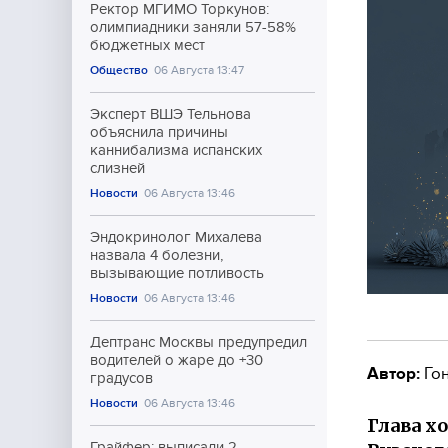
Ректор МГИМО Торкунов:
олимпиадники заняли 57-58%
бюджетных мест
Общество
06 Августа 13:47
Эксперт ВШЭ Тельнова
объяснила причины
каннибализма испанских
слизней
Новости
06 Августа 13:46
Эндокринолог Михалева
назвала 4 болезни,
вызывающие потливость
Новости
06 Августа 13:46
Дептранс Москвы предупредил
водителей о жаре до +30
Автор:
Гон
градусов
Новости
06 Августа 13:46
Глава х
Грайфер: выписали 2