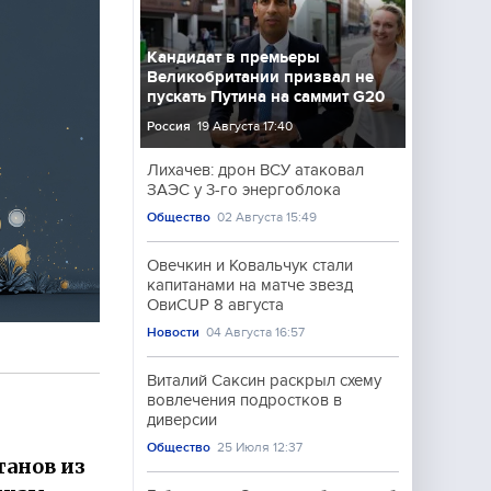
Кандидат в премьеры
Великобритании призвал не
пускать Путина на саммит G20
Россия
19 Августа 17:40
Лихачев: дрон ВСУ атаковал
ЗАЭС у 3-го энергоблока
Общество
02 Августа 15:49
Овечкин и Ковальчук стали
капитанами на матче звезд
ОвиCUP 8 августа
Новости
04 Августа 16:57
Виталий Саксин раскрыл схему
вовлечения подростков в
диверсии
Общество
25 Июля 12:37
танов из