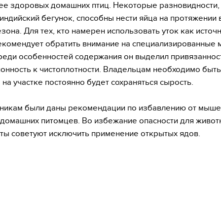
ее здоровых домашних птиц. Некоторые разновидности,
 индийский бегунок, способны нести яйца на протяжении 
езона. Для тех, кто намерен использовать уток как источн
екомендует обратить внимание на специализированные 
реди особенностей содержания он выделил привязанност
лонность к чистоплотности. Владельцам необходимо быт
о на участке постоянно будет сохраняться сырость.
никам были даны рекомендации по избавлению от мыше
 домашних питомцев. Во избежание опасности для живот
ты советуют исключить применение открытых ядов.