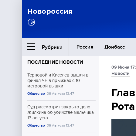
Новороссия
Россия
Донбасс
Рубрики
ПОСЛЕДНИЕ НОВОСТИ
09 Июня 17:
Ближний Восток
Новости
Терновой и Киселёв вышли в
финал ЧЕ в прыжках с 10-
метровой вышки
Общество
Глав
Общество
06 Августа 13:47
Рота
Культура
Суд рассмотрит закрыто дело
Жилкина об убийстве мальчика
13 августа
Общество
06 Августа 13:47