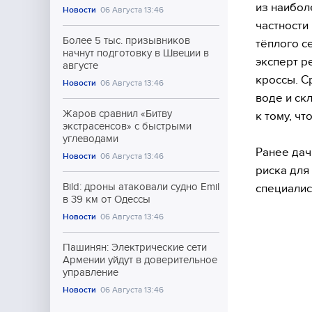
из наибол
Новости
06 Августа 13:46
частности
Более 5 тыс. призывников
тёплого с
начнут подготовку в Швеции в
эксперт р
августе
кроссы. С
Новости
06 Августа 13:46
воде и ск
Жаров сравнил «Битву
к тому, чт
экстрасенсов» с быстрыми
углеводами
Ранее дач
Новости
06 Августа 13:46
риска для
Bild: дроны атаковали судно Emil
специалис
в 39 км от Одессы
Новости
06 Августа 13:46
Пашинян: Электрические сети
Армении уйдут в доверительное
управление
Новости
06 Августа 13:46