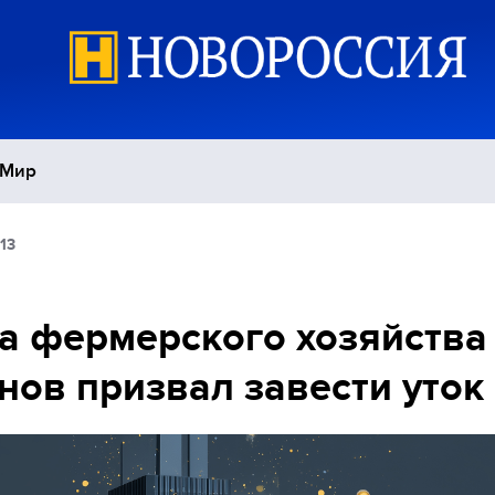
Мир
13
Политика
С
Экономика
П
а фермерского хозяйства
нов призвал завести уток
Спорт