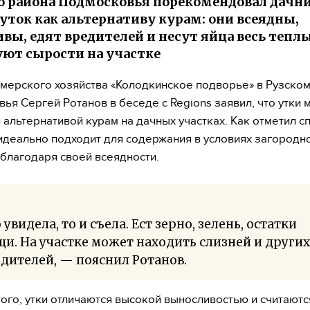
о района Подмосковья порекомендовал дачн
 уток как альтернативу курам: они всеядны,
вы, едят вредителей и несут яйца весь теплы
уют сырости на участке
мерского хозяйства «Колодкинское подворье» в Рузско
ья Сергей Ротанов в беседе с Regions заявил, что утки м
 альтернативой курам на дачных участках. Как отметил с
 идеально подходит для содержания в условиях загородн
 благодаря своей всеядности.
 увидела, то и съела. Ест зерно, зелень, остатки
и. На участке может находить слизней и других
дителей, — пояснил Ротанов.
ого, утки отличаются высокой выносливостью и считают