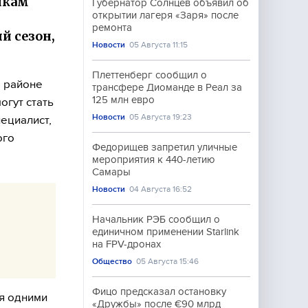
икам
Губернатор Солнцев объявил об
открытии лагеря «Заря» после
ремонта
й сезон,
Новости
05 Августа 11:15
Плеттенберг сообщил о
м районе
трансфере Диоманде в Реал за
125 млн евро
огут стать
Новости
05 Августа 19:23
пециалист,
ого
Федорищев запретил уличные
мероприятия к 440-летию
Самары
Новости
04 Августа 16:52
Начальник РЭБ сообщил о
единичном применении Starlink
на FPV-дронах
Общество
05 Августа 15:46
Фицо предсказал остановку
ся одними
«Дружбы» после €90 млрд