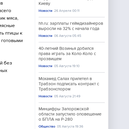
 в
Киеву
всего
Новости
26 Апреля 00:11
ик мяса,
hh.ru: зарплаты геймдизайнеров
мясные
выросли на 32% с начала года
ь птицы к
Новости
06 Августа 05:45
ь готовыми
40-летний Возинья добился
права играть за Коло-Коло с
прозвищем
й без
Новости
05 Августа 19:10
ных
Мохамед Салах прилетел в
Трабзон подписать контракт с
Трабзонспором
Новости
05 Августа 21:49
Минцифры Запорожской
области запустило оповещение
о БПЛА на Р-280
Общество
05 Августа 19:36