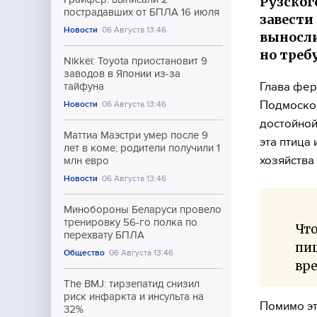
Рузског
пострадавших от БПЛА 16 июля
завести
Новости
06 Августа 13:46
выносли
но треб
Nikkei: Toyota приостановит 9
заводов в Японии из-за
Глава фер
тайфуна
Подмосков
Новости
06 Августа 13:46
достойной
Маттиа Маэстри умер после 9
эта птица
лет в коме; родители получили 1
хозяйства
млн евро
Новости
06 Августа 13:46
Минобороны Беларуси провело
тренировку 56-го полка по
Что
перехвату БПЛА
пищ
Общество
06 Августа 13:46
вре
The BMJ: тирзепатид снизил
риск инфаркта и инсульта на
Помимо эт
32%