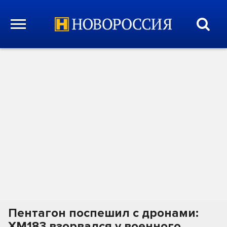
Пентагон поспешил с дронами:
XM183 взорвался у военного