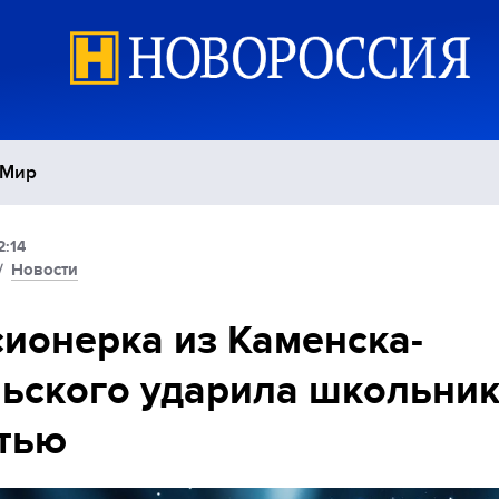
Мир
2:14
Политика
С
/
Новости
Экономика
П
ионерка из Каменска-
ьского ударила школьни
Спорт
тью