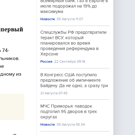
Всемирный банк: газ в Европе в
июле подорожал на 19% до
максимума
Новости
05 Августа 11:07
е первый
Спецслужбы РФ предотвратили
теракт ВСУ, который
планировался во время
проведения референдума в
 74-
Херсоне
льников.
Россия
22 Сентября 09:16
не
одному из
В Конгресс США поступило
предложение об импичменте
Байдену. Да не одно, а сразу три
21 Августа 07:45
МЧС Приморья: паводок
подтопил 95 дворов в трех
округах
Новости
05 Августа 05:34