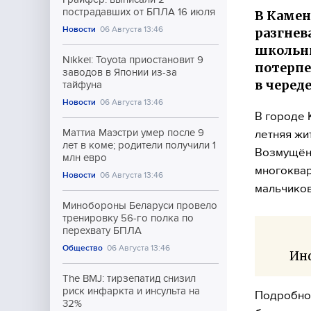
пострадавших от БПЛА 16 июля
В Камен
Новости
06 Августа 13:46
разгнев
школьни
Nikkei: Toyota приостановит 9
потерпе
заводов в Японии из-за
в черед
тайфуна
Новости
06 Августа 13:46
В городе 
Маттиа Маэстри умер после 9
летняя жи
лет в коме; родители получили 1
Возмущён
млн евро
многоквар
Новости
06 Августа 13:46
мальчиков
Минобороны Беларуси провело
тренировку 56-го полка по
перехвату БПЛА
Общество
06 Августа 13:46
Ин
The BMJ: тирзепатид снизил
риск инфаркта и инсульта на
Подробнос
32%