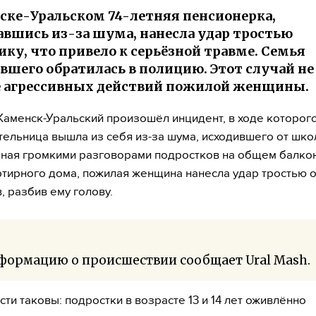
ске-Уральском 74-летняя пенсионерка,
авшись из-за шума, нанесла удар тростью
ку, что привело к серьёзной травме. Семья
вшего обратилась в полицию. Этот случай н
е агрессивных действий пожилой женщины.
Каменск-Уральский произошёл инцидент, в ходе которого
тельница вышла из себя из-за шума, исходившего от шко
ная громкими разговорами подростков на общем балко
тирного дома, пожилая женщина нанесла удар тростью 
, разбив ему голову.
формацию о происшествии сообщает Ural Mash.
ти таковы: подростки в возрасте 13 и 14 лет оживлённо