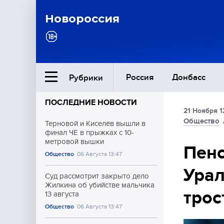
Новороссия
Россия
Донбасс
Рубрики
ПОСЛЕДНИЕ НОВОСТИ
21 Ноября 1
Ближний Восток
Общество
Терновой и Киселёв вышли в
финал ЧЕ в прыжках с 10-
метровой вышки
Общество
Пенс
Общество
06 Августа 13:47
Урал
Культура
Суд рассмотрит закрыто дело
Жилкина об убийстве мальчика
трос
13 августа
Общество
06 Августа 13:47