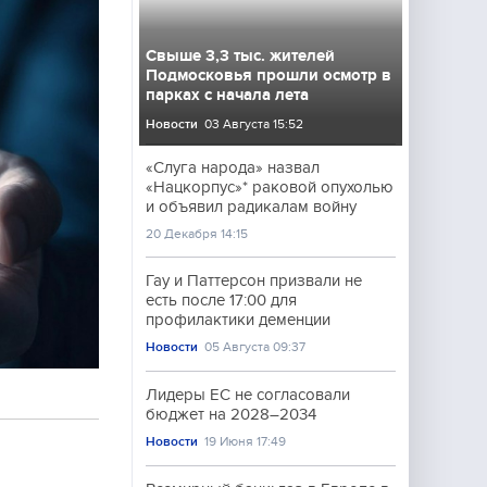
Свыше 3,3 тыс. жителей
Подмосковья прошли осмотр в
парках с начала лета
Новости
03 Августа 15:52
«Слуга народа» назвал
«Нацкорпус»* раковой опухолью
и объявил радикалам войну
20 Декабря 14:15
Гау и Паттерсон призвали не
есть после 17:00 для
профилактики деменции
Новости
05 Августа 09:37
Лидеры ЕС не согласовали
бюджет на 2028–2034
Новости
19 Июня 17:49