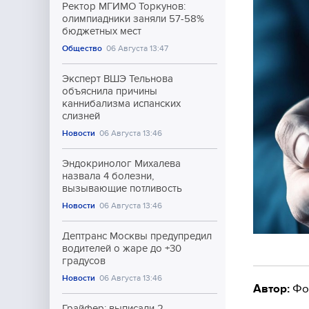
Ректор МГИМО Торкунов:
олимпиадники заняли 57-58%
бюджетных мест
Общество
06 Августа 13:47
Эксперт ВШЭ Тельнова
объяснила причины
каннибализма испанских
слизней
Новости
06 Августа 13:46
Эндокринолог Михалева
назвала 4 болезни,
вызывающие потливость
Новости
06 Августа 13:46
Дептранс Москвы предупредил
водителей о жаре до +30
градусов
Новости
06 Августа 13:46
Автор:
Фо
Грайфер: выписали 2