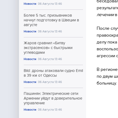
беседовал
Новости
06 Августа 13:46
результат
лечении
в
Более 5 тыс. призывников
начнут подготовку в Швеции в
августе
После слу
Новости
06 Августа 13:46
правоохра
делу пока
Жаров сравнил «Битву
экстрасенсов» с быстрыми
воспользо
углеводами
агрессии 
Новости
06 Августа 13:46
В регионе
Bild: дроны атаковали судно Emil
в 39 км от Одессы
по двум ш
Новости
06 Августа 13:46
больницу.
Пашинян: Электрические сети
Армении уйдут в доверительное
управление
Новости
06 Августа 13:46