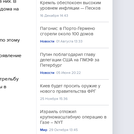
 них. В
Кремль обеспокоен высоким
уровнем инфляции — Песков
 дома на
16 Декабря 14:43
Пагонис: в Порто-Гермено
сгорели около 100 домов
по этому
Новости
01 Августа 13:33
Путин поблагодарил главу
роявление
делегации США на ПМЭФ за
Петербург
Новости
05 Июня 20:22
стрельбу
Киев будет просить оружие у
ы в
нового правительства ФРГ
25 Ноября 15:36
Израиль отложил
крупномасштабную операцию в
Газе – NYT
Мир
29 Октября 13:45