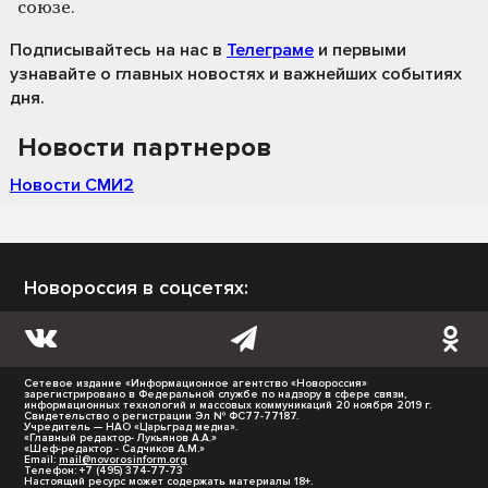
союзе.
Подписывайтесь на нас
в
Телеграме
и первыми
узнавайте о главных новостях и важнейших событиях
дня.
Новости партнеров
Новости СМИ2
Новороссия в соцсетях:
Сетевое издание «Информационное агентство «Новороссия»
зарегистрировано в Федеральной службе по надзору в сфере связи,
информационных технологий и массовых коммуникаций 20 ноября 2019 г.
Свидетельство о регистрации Эл № ФС77-77187.
Учредитель — НАО «Царьград медиа».
«Главный редактор- Лукьянов А.А.»
«Шеф-редактор - Садчиков А.М.»
Email:
mail@novorosinform.org
Телефон: +7 (495) 374-77-73
Настоящий ресурс может содержать материалы 18+.