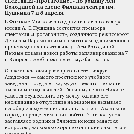
спектакля «Протагонист» по роману Аси
Володиной на сцене Филиала театра им.
Пушкина 7 и 8 апреля.
В Филиале Московского драматического театра
имени А. С. Пушкина состоится премьера
спектакля «Протагонист», созданного режиссером
Денисом Парамоновым по мотивам одноименного
произведения писательницы Аси Володиной.
Первые показы новой работы запланированы на 7
и 8 апреля, сообщила пресс-служба театра.
Сюжет спектакля разворачивается вокруг
Академии — самого престижного учебного
заведения государства, куда стремятся попасть
тысячи молодых людей. Главному герою Никите
удается осуществить эту мечту, однако его
неожиданное отсутствие на экзамене вызывает
всеобщее недоумение: покинуть стены Академии
гораздо проще, чем в них войти. Этот поступок
заставляет родных и близких юноши задаться
вопросом, насколько хорошо они понимают его и
самих себя.