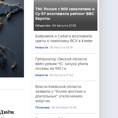
TNI: Россия с 900 самолетами и
Су-57 возглавила рейтинг ВВС
Европы
Общество
04 Августа 21:55
Байрамов и Сибига возложили
цветы к памятнику ВСУ в Киеве
Новости
06 Августа 10:19
Губернатор Омской области
ввёл режим ЧС: засуха убила
посевы на 100 га
Новости
04 Августа 17:42
Власти Киевской области
заявили о "более жестких и
длительных" отключениях
энергии
Политика
28 Октября 14:46
 Днём