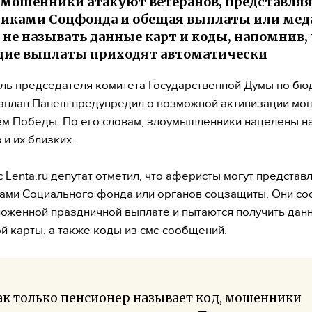
мошенники атакуют ветеранов, представляя
иками Соцфонда и обещая выплаты или мед
 не называть данные карт и коды, напомнив,
щие выплаты приходят автоматически
ль председателя комитета Государственной Думы по бю
аплан Панеш предупредил о возможной активизации мо
м Победы. По его словам, злоумышленники нацелены н
 и их близких.
с Lenta.ru депутат отметил, что аферисты могут представ
ами Социального фонда или органов соцзащиты. Они с
оженной праздничной выплате и пытаются получить дан
й карты, а также коды из смс-сообщений.
к только пенсионер называет код, мошенники