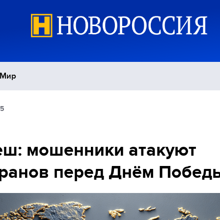
Мир
45
Политика
С
Экономика
П
ш: мошенники атакуют
ранов перед Днём Побед
Спорт