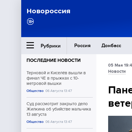
Новороссия
Россия
Донбасс
Рубрики
ПОСЛЕДНИЕ НОВОСТИ
05 Мая 19:
Ближний Восток
Новости
Терновой и Киселёв вышли в
финал ЧЕ в прыжках с 10-
метровой вышки
Общество
Пане
Общество
06 Августа 13:47
вете
Культура
Суд рассмотрит закрыто дело
Жилкина об убийстве мальчика
13 августа
Общество
06 Августа 13:47