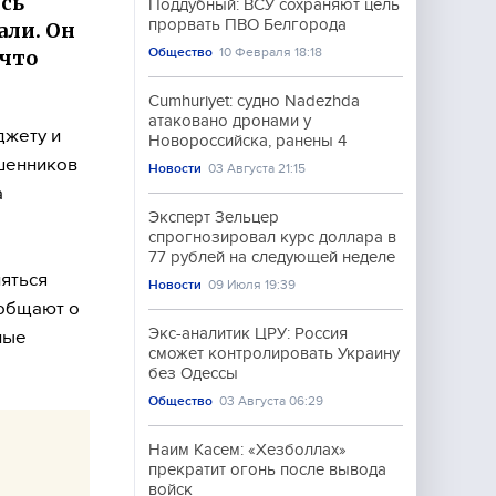
сь
Поддубный: ВСУ сохраняют цель
прорвать ПВО Белгорода
али. Он
Общество
10 Февраля 18:18
 что
Cumhuriyet: судно Nadezhda
атаковано дронами у
джету и
Новороссийска, ранены 4
шенников
Новости
03 Августа 21:15
а
Эксперт Зельцер
спрогнозировал курс доллара в
77 рублей на следующей неделе
ляться
Новости
09 Июля 19:39
ообщают о
Экс-аналитик ЦРУ: Россия
ные
сможет контролировать Украину
без Одессы
Общество
03 Августа 06:29
Наим Касем: «Хезболлах»
прекратит огонь после вывода
войск