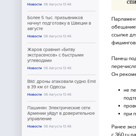
спи
Новости
06 Августа 13:46
Более 5 тыс. призывников
Парламент
начнут подготовку в Швеции в
обещанием
августе
ссылке дл
Новости
06 Августа 13:46
фишинговы
Жаров сравнил «Битву
экстрасенсов» с быстрыми
Панеш под
углеводами
перечисля
Новости
06 Августа 13:46
Он реком
Bild: дроны атаковали судно Emil
в 39 км от Одессы
не п
Новости
06 Августа 13:46
подт
пров
Пашинян: Электрические сети
при 
Армении уйдут в доверительное
управление
Ранее экс
Новости
06 Августа 13:46
с 360.ru 