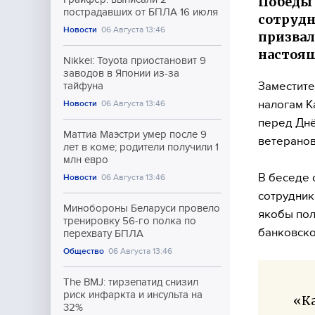
Победы 
пострадавших от БПЛА 16 июля
сотрудн
Новости
06 Августа 13:46
призвал
настоя
Nikkei: Toyota приостановит 9
заводов в Японии из-за
Заместите
тайфуна
налогам К
Новости
06 Августа 13:46
перед Днё
Маттиа Маэстри умер после 9
ветеранов
лет в коме; родители получили 1
млн евро
В беседе 
Новости
06 Августа 13:46
сотрудник
Минобороны Беларуси провело
якобы пол
тренировку 56-го полка по
банковско
перехвату БПЛА
Общество
06 Августа 13:46
The BMJ: тирзепатид снизил
риск инфаркта и инсульта на
«Ка
32%