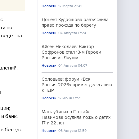
Новости
17 Марта 21:41
 с
Доцент Кудряшова разъяснила
право прохода по берегу
ти по
Новости
04 Августа 17:24
 ведёт на
Айсен Николаев: Виктор
Софронов стал 13-м Героем
России из Якутии
Новости
04 Августа 04:07
влений.
Соловьев: форум «Вся
Россия-2026» примет делегацию
КНДР
ы
Новости
17 Июня 17:59
ции;
Мать убитых в Паттайе
и банк.
Назимова осудила ложь о детях
17 и 22 лет
 в беседе
Новости
06 Августа 12:59