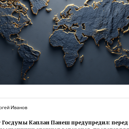
ргей Иванов
 Госдумы Каплан Панеш предупредил: перед