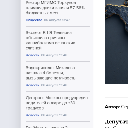
Ректор МГИМО Торкунов:
олимпиадники заняли 57-58%
бюджетных мест
Общество
06 Августа 13:47
Эксперт ВШЭ Тельнова
объяснила причины
каннибализма испанских
слизней
Новости
06 Августа 13:46
Эндокринолог Михалева
назвала 4 болезни,
вызывающие потливость
Новости
06 Августа 13:46
Дептранс Москвы предупредил
водителей о жаре до +30
Автор:
Се
градусов
Новости
06 Августа 13:46
Депутат
Грайфер: выписали 2