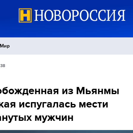
Мир
:38
Политика
С
Экономика
П
обожденная из Мьянмы
кая испугалась мести
Спорт
анутых мужчин