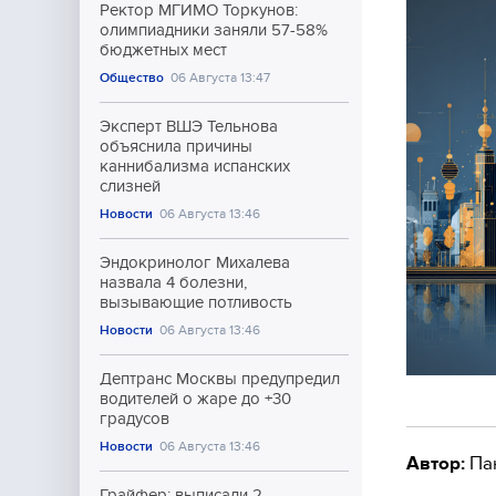
Ректор МГИМО Торкунов:
олимпиадники заняли 57-58%
бюджетных мест
Общество
06 Августа 13:47
Эксперт ВШЭ Тельнова
объяснила причины
каннибализма испанских
слизней
Новости
06 Августа 13:46
Эндокринолог Михалева
назвала 4 болезни,
вызывающие потливость
Новости
06 Августа 13:46
Дептранс Москвы предупредил
водителей о жаре до +30
градусов
Новости
06 Августа 13:46
Автор:
Па
Грайфер: выписали 2