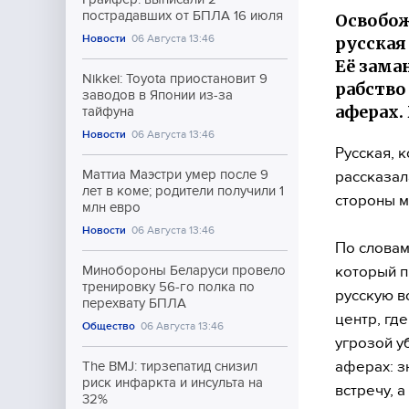
пострадавших от БПЛА 16 июля
Освобож
Новости
06 Августа 13:46
русская
Её зама
Nikkei: Toyota приостановит 9
рабство
заводов в Японии из-за
аферах.
тайфуна
Новости
06 Августа 13:46
Русская, 
Маттиа Маэстри умер после 9
рассказа
лет в коме; родители получили 1
стороны м
млн евро
Новости
06 Августа 13:46
По словам
который п
Минобороны Беларуси провело
тренировку 56-го полка по
русскую в
перехвату БПЛА
центр, гд
Общество
06 Августа 13:46
угрозой у
аферах: з
The BMJ: тирзепатид снизил
риск инфаркта и инсульта на
встречу, 
32%