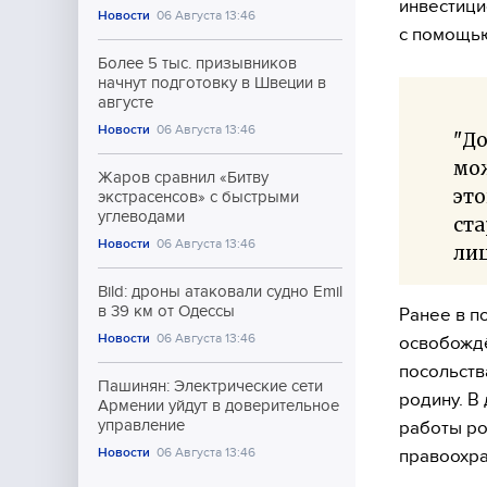
инвестици
Новости
06 Августа 13:46
с помощью
Более 5 тыс. призывников
начнут подготовку в Швеции в
августе
Новости
06 Августа 13:46
"До
мож
Жаров сравнил «Битву
это
экстрасенсов» с быстрыми
углеводами
ста
Новости
06 Августа 13:46
лиц
Bild: дроны атаковали судно Emil
в 39 км от Одессы
Ранее в п
Новости
06 Августа 13:46
освобождё
посольств
Пашинян: Электрические сети
родину. В
Армении уйдут в доверительное
управление
работы ро
Новости
06 Августа 13:46
правоохра