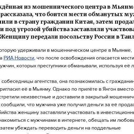
дённая из мошеннического центра в Мьянм
 рассказала, что боится мести обманутых м
нили в страну гражданин Китая, затем прода
 и под угрозой убийства заставляли участвов
 Женщину передали посольству России в Таи
которую удерживали в мошенническом центре в Мьянме,
ла
РИА Новости
, что после освобождения опасается мести
ужчин, которых преступники обманывали, используя её л
 собеседницы агентства, она познакомилась с гражданин
ригласил её в Мьянму. Однако по прилёте в Янгон вместо
стретили неизвестные и доставили в закрытый мошеннич
е сообщили, что мужчина уже получил деньги за её прода
бийства женщину заставляли участвовать в инвестиционн
накомиться с мужчинами в интернете, обещать им любов
а затем убеждать переводить деньги на поддельные