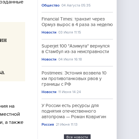
созданные
Общество
04 Августа 05:35
Financial Times: транзит через
Ормуз вырос в 4 раза за неделю
Новости
03 Июля 11:15
чин
Superjet 100 "Азимута" вернулся
в Стамбул из-за неисправности
Новости
04 Июля 16:18
а.
Postimees: Эстония возвела 10
км противотанковых рвов у
границы с РФ
Новости
11 Июня 14:24
ния на
У России есть ресурсы для
поднятия отечественного
вместной
автопрома — Роман Ковригин
, а также
Россия
21 Июня 11:13
Все новости