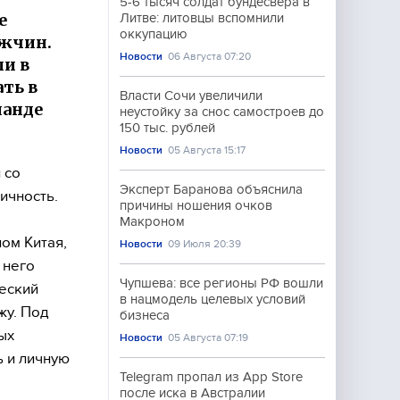
5-6 тысяч солдат бундесвера в
е
Литве: литовцы вспомнили
оккупацию
ужчин.
Новости
06 Августа 07:20
ли в
ать в
Власти Сочи увеличили
ланде
неустойку за снос самостроев до
150 тыс. рублей
Новости
05 Августа 15:17
 со
Эксперт Баранова объяснила
ичность.
причины ношения очков
Макроном
ом Китая,
Новости
09 Июля 20:39
 него
Чупшева: все регионы РФ вошли
еский
в нацмодель целевых условий
жу. Под
бизнеса
ых
Новости
05 Августа 07:19
ь и личную
Telegram пропал из App Store
после иска в Австралии