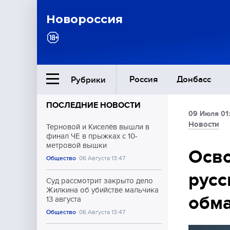
Новороссия
Россия
Донбасс
Рубрики
ПОСЛЕДНИЕ НОВОСТИ
09 Июля 01
Ближний Восток
Новости
Терновой и Киселёв вышли в
финал ЧЕ в прыжках с 10-
метровой вышки
Общество
Осв
Общество
06 Августа 13:47
русс
Культура
Суд рассмотрит закрыто дело
Жилкина об убийстве мальчика
обм
13 августа
Общество
06 Августа 13:47