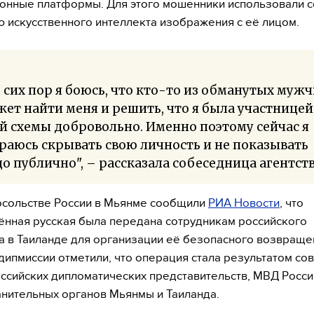
онные платформы. Для этого мошенники использовали 
 искусственного интеллекта изображения с её лицом.
 сих пор я боюсь, что кто-то из обманутых муж
ет найти меня и решить, что я была участницей
й схемы добровольно. Именно поэтому сейчас я
раюсь скрывать свою личность и не показывать
о публично", – рассказала собеседница агентств
осольстве России в Мьянме сообщили
РИА Новости
, что
нная русская была передана сотрудникам российского
а в Таиланде для организации её безопасного возвраще
 дипмиссии отметили, что операция стала результатом со
ссийских дипломатических представительств, МВД России
нительных органов Мьянмы и Таиланда.